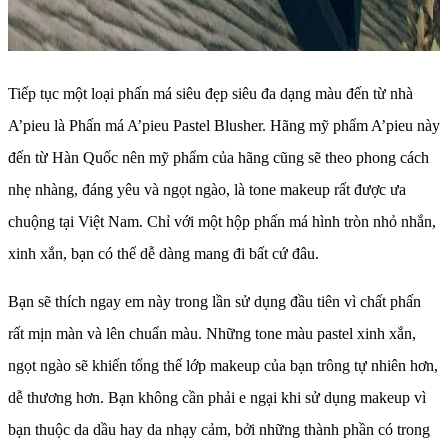
Tiếp tục một loại phấn má siêu đẹp siêu đa dạng màu đến từ nhà
A’pieu là Phấn má A’pieu Pastel Blusher. Hãng mỹ phẩm A’pieu này
đến từ Hàn Quốc nên mỹ phẩm của hãng cũng sẽ theo phong cách
nhẹ nhàng, đáng yêu và ngọt ngào, là tone makeup rất được ưa
chuộng tại Việt Nam. Chỉ với một hộp phấn má hình tròn nhỏ nhắn,
xinh xắn, bạn có thể dễ dàng mang đi bất cứ đâu.
Bạn sẽ thích ngay em này trong lần sử dụng đầu tiên vì chất phấn
rất mịn màn và lên chuẩn màu. Những tone màu pastel xinh xắn,
ngọt ngào sẽ khiến tổng thể lớp makeup của bạn trông tự nhiên hơn,
dễ thương hơn. Bạn không cần phải e ngại khi sử dụng makeup vì
bạn thuộc da dầu hay da nhạy cảm, bởi những thành phần có trong