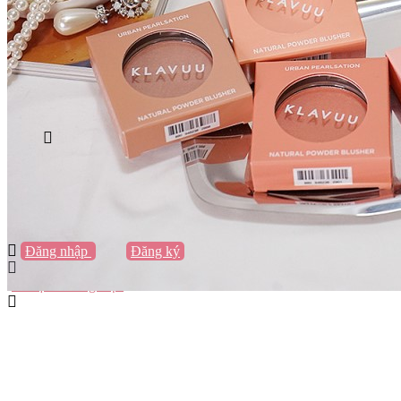
Vũng Tàu
Nha Trang
Đà Lạt
Cần Thơ
Quy Nhơn
Thừa Thiên Huế
Khác…
Blog
Sách / Truyện
Lifestyle
Giải trí
Thương hiệu
Tạo thương hiệu
Đăng nhập
hoặc
Đăng ký
Tạo thương hiệu