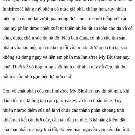
Innisfree là hãng mỹ phẩm có mức giá phải chăng hơn, tuy nhiên
hiệu quả của nó lại vượt qua mong đợi. Innisfree nổi tiếng với các
loại mỹ phẩm được chiết xuất từ thiên nhiên rất an toàn cho da và có
công dụng chăm sóc da rất tốt. Nếu bạn đang có nhu cầu tìm sản
phẩm vừa tạo hiệu quả makeup tốt vừa muốn dưỡng da thì tại sao
không sử dụng ngay và liền em phấn má Innisfree My Blusher này
chứ. Thiết kế vỏ hộp trong suốt hình chữ nhật này rất đẹp, rất thu
hút mà còn nhỏ gọn tiện lợi nữa chứ.
Còn về chất phấn của em Innisfree My Blusher này thì rất mịn, khi
đánh lên má không tạo cảm giác cakey, và lên chuẩn tone. Tuy
nhiên nhược điểm của nó là vì chứa các thành phần khoáng tinh
khiết nên kết cấu hơi dày, cần tán đều ra nhé. Khả năng kiềm dầu
của loại phấn má này khá tốt, độ bền màu nguyên vẹn kéo dài từ 4-