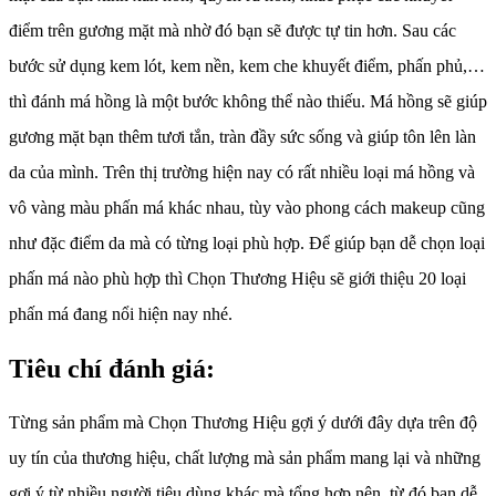
điểm trên gương mặt mà nhờ đó bạn sẽ được tự tin hơn. Sau các
bước sử dụng kem lót, kem nền, kem che khuyết điểm, phấn phủ,…
thì đánh má hồng là một bước không thể nào thiếu. Má hồng sẽ giúp
gương mặt bạn thêm tươi tắn, tràn đầy sức sống và giúp tôn lên làn
da của mình. Trên thị trường hiện nay có rất nhiều loại má hồng và
vô vàng màu phấn má khác nhau, tùy vào phong cách makeup cũng
như đặc điểm da mà có từng loại phù hợp. Để giúp bạn dễ chọn loại
phấn má nào phù hợp thì Chọn Thương Hiệu sẽ giới thiệu 20 loại
phấn má đang nổi hiện nay nhé.
Tiêu chí đánh giá:
Từng sản phẩm mà Chọn Thương Hiệu gợi ý dưới đây dựa trên độ
uy tín của thương hiệu, chất lượng mà sản phẩm mang lại và những
gợi ý từ nhiều người tiêu dùng khác mà tổng hợp nên, từ đó bạn dễ