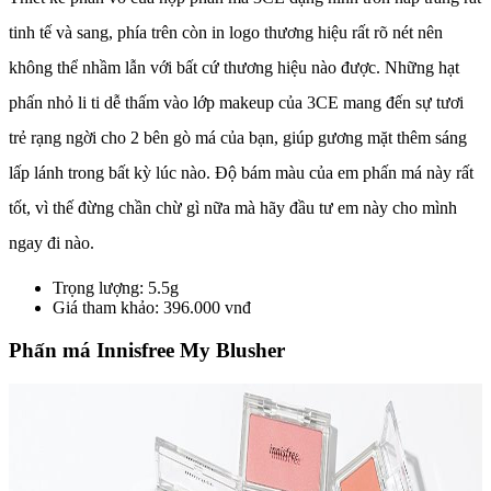
tinh tế và sang, phía trên còn in logo thương hiệu rất rõ nét nên
không thể nhầm lẫn với bất cứ thương hiệu nào được. Những hạt
phấn nhỏ li ti dễ thấm vào lớp makeup của 3CE mang đến sự tươi
trẻ rạng ngời cho 2 bên gò má của bạn, giúp gương mặt thêm sáng
lấp lánh trong bất kỳ lúc nào. Độ bám màu của em phấn má này rất
tốt, vì thế đừng chần chừ gì nữa mà hãy đầu tư em này cho mình
ngay đi nào.
Trọng lượng: 5.5g
Giá tham khảo: 396.000 vnđ
Phấn má Innisfree My Blusher