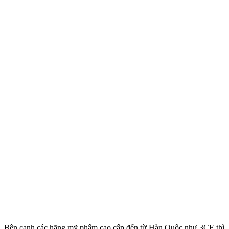
Bên cạnh các hãng mỹ phẩm cao cấp đến từ Hàn Quốc như 3CE thì