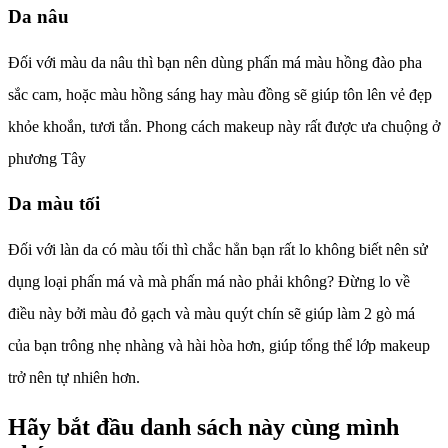
Da nâu
Đối với màu da nâu thì bạn nên dùng phấn má màu hồng đào pha
sắc cam, hoặc màu hồng sáng hay màu đồng sẽ giúp tôn lên vẻ đẹp
khỏe khoắn, tươi tắn. Phong cách makeup này rất được ưa chuộng ở
phương Tây
Da màu tối
Đối với làn da có màu tối thì chắc hẳn bạn rất lo không biết nên sử
dụng loại phấn má và mà phấn má nào phải không? Đừng lo về
điều này bởi màu đỏ gạch và màu quýt chín sẽ giúp làm 2 gò má
của bạn trông nhẹ nhàng và hài hòa hơn, giúp tổng thể lớp makeup
trở nên tự nhiên hơn.
Hãy bắt đầu danh sách này cùng mình