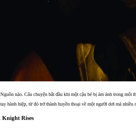
 Nguồn nào. Câu chuyện bắt đầu khi một cậu bé bị ám ảnh trong mối thù
a tay hành hiệp, từ đó trở thành huyền thoại về một người dơi mà nhiề
 Knight Rises