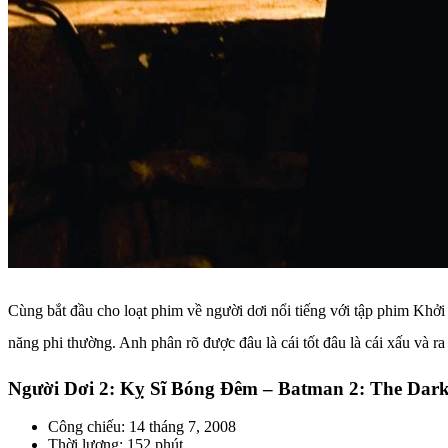
Cùng bắt đầu cho loạt phim về người dơi nổi tiếng với tập phim Khởi
năng phi thường. Anh phân rõ được đâu là cái tốt đâu là cái xấu và r
Người Dơi 2: Kỵ Sĩ Bóng Đêm – Batman 2: The Dark
Công chiếu: 14 tháng 7, 2008
Thời lượng: 152 phút