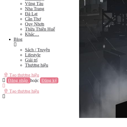
Vũng Tàu
Nha Trang
Đà Lạt
Cần Thơ
Quy Nhơn
Thừa Thiên Huế
Khác…
Blog
Sách / Truyện
Lifestyle
Giải trí
Thương hiệu
Tạo thương hiệu
Đăng nhập
hoặc
Đăng ký
Tạo thương hiệu