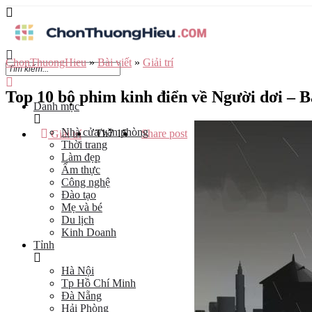
ChonThuongHieu
»
Bài viết
»
Giải trí
Top 10 bộ phim kinh điển về Người dơi – 
Danh mục
Nhà cửa/văn phòng
Th7
15
Share post
Giải trí
Thời trang
Làm đẹp
Ẩm thực
Công nghệ
Đào tạo
Mẹ và bé
Du lịch
Kinh Doanh
Tỉnh
Hà Nội
Tp Hồ Chí Minh
Đà Nẵng
Hải Phòng