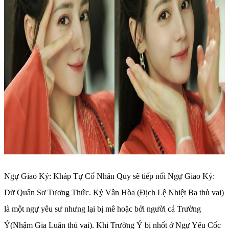
Ngự Giao Ký: Kháp Tự Cố Nhân Quy sẽ tiếp nối Ngự Giao Ký:
Dữ Quân Sơ Tương Thức. Kỷ Vân Hòa (Địch Lệ Nhiệt Ba thủ vai)
là một ngự yêu sư nhưng lại bị mê hoặc bởi người cá Trường
Ý(Nhậm Gia Luân thủ vai). Khi Trường Ý bị nhốt ở Ngự Yêu Cốc