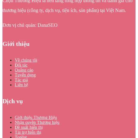
Chọn Thương Hiệu là nền tảng tổng hợp thông tin và đánh giá cho
thương hiệu (công ty, dịch vụ, tiện ích, sản phẩm) tại Việt Nam.
Đơn vị chủ quản: DanaSEO
Giới thiệu
Về chúng tôi
Đối tác
Quảng cáo
Tuyển dụng
Tác giả
Liên hệ
Dịch vụ
Giới thiệu Thương Hiệu
Nhận quyền Thương hiệu
Đề xuất hiển thị
Tài trợ hiển thị
Toplist