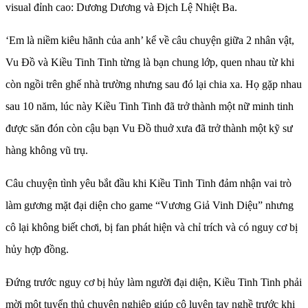
visual đỉnh cao: Dương Dương và Địch Lệ Nhiệt Ba.
‘Em là niềm kiêu hãnh của anh’ kể về câu chuyện giữa 2 nhân vật,
Vu Đồ và Kiều Tinh Tinh từng là bạn chung lớp, quen nhau từ khi
còn ngồi trên ghế nhà trường nhưng sau đó lại chia xa. Họ gặp nhau
sau 10 năm, lúc này Kiều Tinh Tinh đã trở thành một nữ minh tinh
được săn đón còn cậu bạn Vu Đồ thuở xưa đã trở thành một kỹ sư
hàng không vũ trụ.
Câu chuyện tình yêu bắt đầu khi Kiều Tinh Tinh đảm nhận vai trò
làm gương mặt đại diện cho game “Vương Giả Vinh Diệu” nhưng
cô lại không biết chơi, bị fan phát hiện và chỉ trích và có nguy cơ bị
hủy hợp đồng.
Đứng trước nguy cơ bị hủy làm người đại diện, Kiều Tinh Tinh phải
mời một tuyển thủ chuyên nghiệp giúp cô luyện tay nghề trước khi