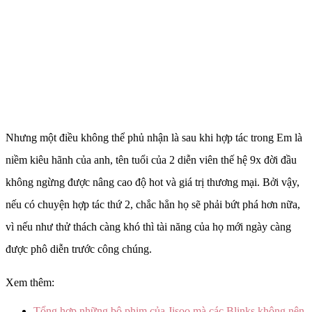
Nhưng một điều không thể phủ nhận là sau khi hợp tác trong Em là
niềm kiêu hãnh của anh, tên tuổi của 2 diễn viên thế hệ 9x đời đầu
không ngừng được nâng cao độ hot và giá trị thương mại. Bởi vậy,
nếu có chuyện hợp tác thứ 2, chắc hẳn họ sẽ phải bứt phá hơn nữa,
vì nếu như thử thách càng khó thì tài năng của họ mới ngày càng
được phô diễn trước công chúng.
Xem thêm:
Tổng hợp những bộ phim của Jisoo mà các Blinks không nên