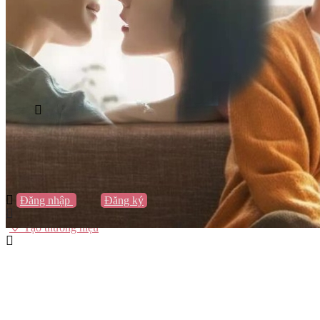
Vũng Tàu
Nha Trang
Đà Lạt
Cần Thơ
Quy Nhơn
Thừa Thiên Huế
Khác…
Blog
Sách / Truyện
Lifestyle
Giải trí
Thương hiệu
Tạo thương hiệu
Đăng nhập
hoặc
Đăng ký
Tạo thương hiệu