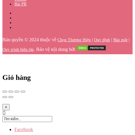
Bài PR
Bản quyền © 2024 thuộc về
|
|
|
Chọn Thương Hiệu
Quy định
Bảo mật
. Bảo vệ nội dung bởi
Quy trình biên tập
Giỏ hàng
×
Facebook