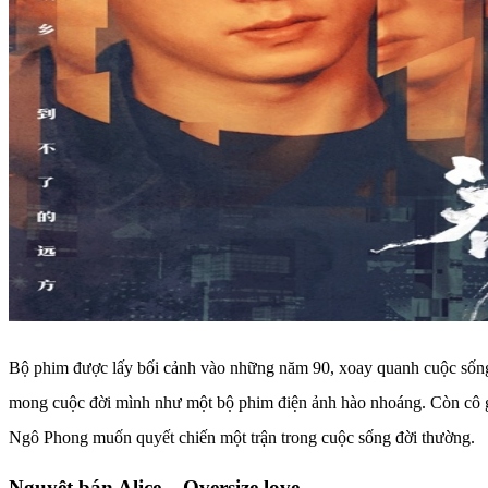
Bộ phim được lấy bối cảnh vào những năm 90, xoay quanh cuộc sống 
mong cuộc đời mình như một bộ phim điện ảnh hào nhoáng. Còn cô gá
Ngô Phong muốn quyết chiến một trận trong cuộc sống đời thường.
Nguyệt bán Alice – Oversize love