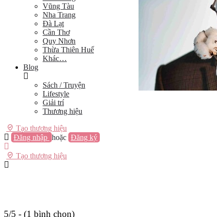
Vũng Tàu
Nha Trang
Đà Lạt
Cần Thơ
Quy Nhơn
Thừa Thiên Huế
Khác…
Blog
Sách / Truyện
Lifestyle
Giải trí
Thương hiệu
Tạo thương hiệu
Đăng nhập
hoặc
Đăng ký
Tạo thương hiệu
5/5 - (1 bình chọn)