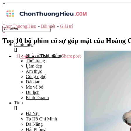
ChonThuongHieu
»
Bài viết
»
Giải trí
Top 10 bộ phim có sự góp mặt của Hoàng
Danh mục
Nhà cửa/văn phòng
Th11
16
Share post
Giải trí
Thời trang
Làm đẹp
Ẩm thực
Công nghệ
Đào tạo
Mẹ và bé
Du lịch
Kinh Doanh
Tỉnh
Hà Nội
Tp Hồ Chí Minh
Đà Nẵng
Hải Phòng