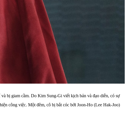
í và bị giam cầm. Do Kim Sung-Gi viết kịch bản và đạo diễn, có sự
ện công việc. Một đêm, cô bị bắt cóc bởi Joon-Ho (Lee Hak-Joo)