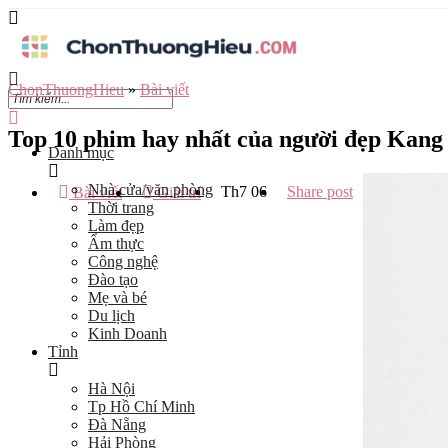
ChonThuongHieu
»
Bài viết
Top 10 phim hay nhất của người đẹp Kan
Danh mục
Nhà cửa/văn phòng
Th7
06
Share post
Bài viết
Giải trí
Thời trang
Làm đẹp
Ẩm thực
Công nghệ
Đào tạo
Mẹ và bé
Du lịch
Kinh Doanh
Tỉnh
Hà Nội
Tp Hồ Chí Minh
Đà Nẵng
Hải Phòng