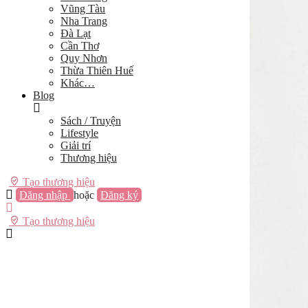
Vũng Tàu
Nha Trang
Đà Lạt
Cần Thơ
Quy Nhơn
Thừa Thiên Huế
Khác…
Blog
Sách / Truyện
Lifestyle
Giải trí
Thương hiệu
Tạo thương hiệu
Đăng nhập
hoặc
Đăng ký
Tạo thương hiệu