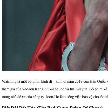
Watching là một bộ phim kinh dị – kinh dị năm 2019 của Hàn Quốc kể
tham gia của Ye-won Kang, Suk-Tae Joo và Im Ji-Hyun. Bộ phim kể 
trong nhà để xe của công ty. Joon-Ho làm công việc bảo vệ cho tòa 
Biệt Đội Bất Hảo (The Bad Guys: Reign Of Chaos) –