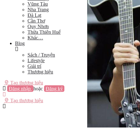
Vũng Tàu
Nha Trang
Đà Lạt
Cần Thơ
Quy Nhơn
Thừa Thiên Huế
Khác…
Blog
Sách / Truyện
Lifestyle
Giải trí
Thương hiệu
Tạo thương hiệu
Đăng nhập
hoặc
Đăng ký
Tạo thương hiệu