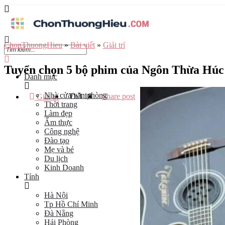
ChonThuongHieu
»
Bài viết
»
Giải trí
Tuyển chọn 5 bộ phim của Ngôn Thừa Húc 
Danh mục
Nhà cửa/văn phòng
Th3
18
Share post
Giải trí
Thời trang
Làm đẹp
Ẩm thực
Công nghệ
Đào tạo
Mẹ và bé
Du lịch
Kinh Doanh
Tỉnh
Hà Nội
Tp Hồ Chí Minh
Đà Nẵng
Hải Phòng