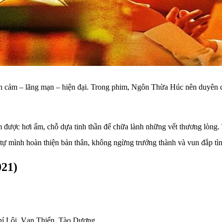
nh cảm – lãng mạn – hiện đại. Trong phim, Ngôn Thừa Húc nên duyên
ìm được hơi ấm, chỗ dựa tinh thần để chữa lành những vết thương lòng.
 tự mình hoàn thiện bản thân, không ngừng trưởng thành và vun đắp tì
021)
í Lôi, Vạn Thiển, Tào Dương