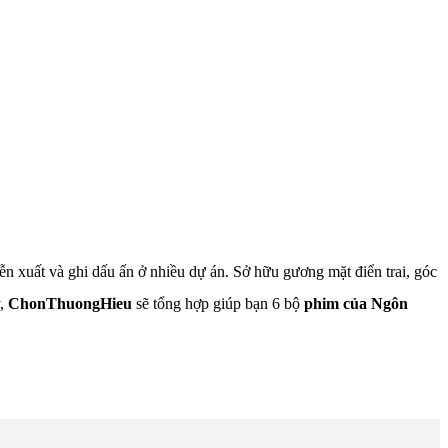
xuất và ghi dấu ấn ở nhiều dự án. Sở hữu gương mặt điển trai, góc
y,
ChonThuongHieu
sẽ tổng hợp giúp bạn 6 bộ
phim của Ngôn