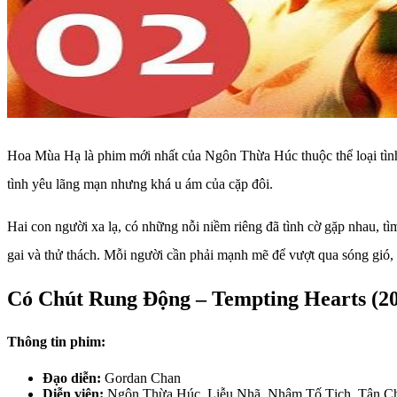
Hoa Mùa Hạ là phim mới nhất của Ngôn Thừa Húc thuộc thể loại tì
tình yêu lãng mạn nhưng khá u ám của cặp đôi.
Hai con người xa lạ, có những nỗi niềm riêng đã tình cờ gặp nhau, t
gai và thử thách. Mỗi người cần phải mạnh mẽ để vượt qua sóng gió,
Có Chút Rung Động – Tempting Hearts (2
Thông tin phim:
Đạo diễn:
Gordan Chan
Diễn viên:
Ngôn Thừa Húc, Liễu Nhã, Nhậm Tố Tịch, Tân Ch