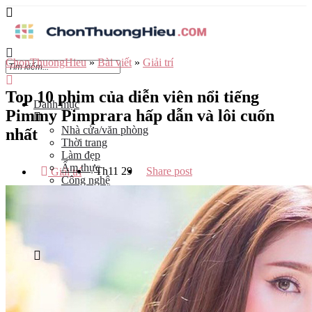
ChonThuongHieu
»
Bài viết
»
Giải trí
Top 10 phim của diễn viên nổi tiếng
Danh mục
Pimmy Pimprara hấp dẫn và lôi cuốn
Nhà cửa/văn phòng
nhất
Thời trang
Làm đẹp
Ẩm thực
Th11
29
Share post
Giải trí
Công nghệ
Đào tạo
Mẹ và bé
Du lịch
Kinh Doanh
Tỉnh
Hà Nội
Tp Hồ Chí Minh
Đà Nẵng
Hải Phòng