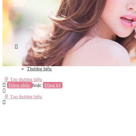
Vũng Tàu
Nha Trang
Đà Lạt
Cần Thơ
Quy Nhơn
Thừa Thiên Huế
Khác…
Blog
Sách / Truyện
Lifestyle
Giải trí
Thương hiệu
Tạo thương hiệu
Đăng nhập
hoặc
Đăng ký
Tạo thương hiệu