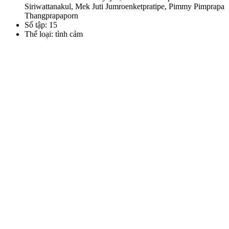
Siriwattanakul, Mek Juti Jumroenketpratipe, Pimmy Pimprapa
Thangprapaporn
Số tập: 15
Thể loại: tình cảm