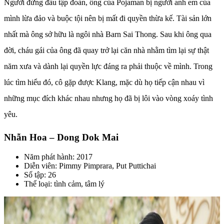
Người đứng đầu tập đoàn, ông của Pojaman bị người anh em của
mình lừa đảo và buộc tội nên bị mất đi quyền thừa kế. Tài sản lớn
nhất mà ông sở hữu là ngôi nhà Barn Sai Thong. Sau khi ông qua
đời, cháu gái của ông đã quay trở lại căn nhà nhằm tìm lại sự thật
năm xưa và dành lại quyền lực đáng ra phải thuộc về mình. Trong
lúc tìm hiểu đó, cô gặp được Klang, mặc dù họ tiếp cận nhau vì
những mục đích khác nhau nhưng họ đã bị lôi vào vòng xoáy tình
yêu.
Nhẫn Hoa – Dong Dok Mai
Năm phát hành: 2017
Diễn viên: Pimmy Pimprara, Put Puttichai
Số tập: 26
Thể loại: tình cảm, tâm lý