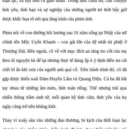
loạn lạc, xã hội mới cũ giao nhau. Trong tình cảnh đó, câu chuyện
tình yêu, tình bạn và sự nghiệp của những người trẻ thời bấy giờ
được khắc họa rõ nét qua lăng kính của phim ảnh.
Phim nói về con đường hồi hương sau 10 năm sống tại Nhật của nữ
chính tên Mộc Uyển Khanh – con gái lớn của đệ nhất tài phiệt ở
Thượng Hải. Bên ngoài, cô về với mục đích an táng tro cốt của mẹ
theo di nguyện bà để lại nhưng thực tế đang ấp ủ ý định điều tra cái
chết bí ẩn khi xưa của người anh quá cố. Trên hành trình đó, cô đã
gặp được thiếu soái Đàm Huyền Lâm và Quang Diệu. Cả ba đã bắt
tay nhau từ những âm mưu, tính toán riêng. Thế nhưng trải qua
nhiều thăng trầm sinh tử, mối quan hệ tình cảm, tình yêu của họ
ngày càng trở nên khăng khít.
Thay vì xoáy sâu vào những đau thương, bi kịch của thời loạn lạc