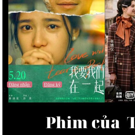
Vũng Tàu
Nha Trang
Đà Lạt
Cần Thơ
Quy Nhơn
Thừa Thiên Huế
Khác…
Blog
Sách / Truyện
Lifestyle
Giải trí
Thương hiệu
Tạo thương hiệu
Đăng nhập
hoặc
Đăng ký
Tạo thương hiệu