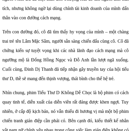
tích, nhưng không ngờ lại dùng chính tài kinh doanh của mình dấn
thân vào con đường cách mạng.
Trên con đường đó, cô đã tìm thấy hy vọng của mình – một chàng
trai trẻ tên Lâm Mặc Sâm, người sẵn sàng chiến đấu cùng cô. Cô đã
chứng kiến sự tuyệt vọng khi các nhà lãnh đạo cách mạng mà cô
ngưỡng mộ là Đổng Hồng Ngọc và Đỗ Anh lần lượt ngã xuống.
Cuối cùng, Đinh Dị Thanh đã tiếp nhận gây truyền tay của hội tiểu
thư D, thề sẽ mang đến thịnh vượng, thái bình cho thế hệ trẻ.
Nhìn chung, phim Tiểu Thư D Không Dễ Chọc là bộ phim có cách
quay tinh tế, diễn xuất của diễn viên rất đáng được khen ngợi. Tuy
nhiên, ở cấp độ kịch bản, nó vẫn thiếu đi hương vị mà một bộ phim
chiến tranh gián điệp cần phải có. Bên cạnh đó, kiểu thiết kế nhân
vật nam nữ chính yêu nhau trong công việc làm gián điệp không có