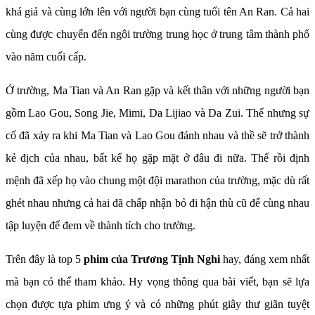
khá giả và cùng lớn lên với người bạn cùng tuổi tên An Ran. Cả hai
cùng được chuyển đến ngôi trường trung học ở trung tâm thành phố
vào năm cuối cấp.
Ở trường, Ma Tian và An Ran gặp và kết thân với những người bạn
gồm Lao Gou, Song Jie, Mimi, Da Lijiao và Da Zui. Thế nhưng sự
cố đã xảy ra khi Ma Tian và Lao Gou đánh nhau và thề sẽ trở thành
kẻ địch của nhau, bất kể họ gặp mặt ở đâu đi nữa. Thế rồi định
mệnh đã xếp họ vào chung một đội marathon của trường, mặc dù rất
ghét nhau nhưng cả hai đã chấp nhận bỏ đi hận thù cũ để cùng nhau
tập luyện để đem về thành tích cho trường.
Trên đây là top 5
phim của Trương Tịnh Nghi
hay, đáng xem nhất
mà bạn có thể tham khảo. Hy vọng thông qua bài viết, bạn sẽ lựa
chọn được tựa phim ưng ý và có những phút giây thư giãn tuyệt