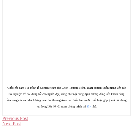
Chào các bạn! Tụi mình là Content team của Chọn Thương Hiệu. Team content luôn mang đến các
trải nghiệm về nội dung tốt cho người đọc, cũng như nội dung định hướng đúng đến khách hàng
tiềm năng của các khách hàng của chonthuonghieu.com. Nếu bạn có đề xuất hoặc góp ý với nội dung,
vui lòng liên hệ với team chúng mình tại
đây
nhé.
Previous Post
Next Post