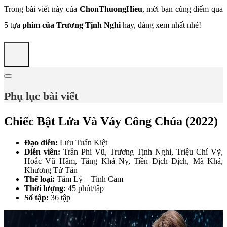
Trong bài viết này của
ChonThuongHieu
, mời bạn cùng điểm qua
5 tựa
phim của Trương Tịnh Nghi
hay, đáng xem nhất nhé!
Phụ lục bài viết
Chiếc Bật Lửa Và Váy Công Chúa (2022)
Đạo diễn:
Lưu Tuấn Kiệt
Diễn viên:
Trần Phi Vũ, Trương Tịnh Nghi, Triệu Chí Vỹ,
Hoắc Vũ Hâm, Tăng Khả Ny, Tiền Địch Địch, Mã Khả,
Khương Tử Tân
Thể loại:
Tâm Lý – Tình Cảm
Thời lượng:
45 phút/tập
Số tập:
36 tập