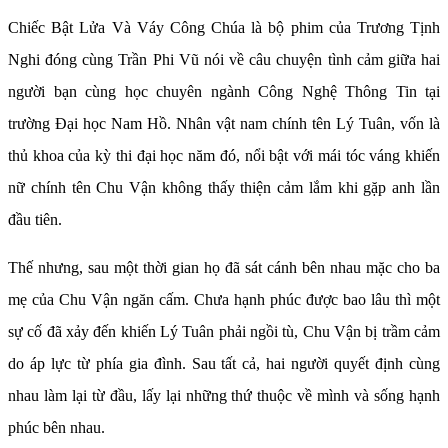
Chiếc Bật Lửa Và Váy Công Chúa là bộ phim của Trương Tịnh
Nghi đóng cùng Trần Phi Vũ nói về câu chuyện tình cảm giữa hai
người bạn cùng học chuyên ngành Công Nghệ Thông Tin tại
trường Đại học Nam Hồ. Nhân vật nam chính tên Lý Tuân, vốn là
thủ khoa của kỳ thi đại học năm đó, nổi bật với mái tóc váng khiến
nữ chính tên Chu Vận không thấy thiện cảm lắm khi gặp anh lần
đầu tiên.
Thế nhưng, sau một thời gian họ đã sát cánh bên nhau mặc cho ba
mẹ của Chu Vận ngăn cấm. Chưa hạnh phúc được bao lâu thì một
sự cố đã xảy đến khiến Lý Tuân phải ngồi tù, Chu Vận bị trầm cảm
do áp lực từ phía gia đình. Sau tất cả, hai người quyết định cùng
nhau làm lại từ đầu, lấy lại những thứ thuộc về mình và sống hạnh
phúc bên nhau.