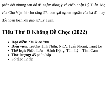
phản đối nhưng sau đó đã ngầm đồng ý và chấp nhận Lý Tuân. Mẹ
của Chu Vận thì cho rằng đứa con gái ngoan ngoãn của bà đã thay
đổi hoàn toàn khi gặp gỡ Lý Tuân.
Tiểu Thư D Không Dễ Chọc (2022)
Đạo diễn:
Xia Xiao Yun
Diễn viên:
Trương Tịnh Nghi, Ngưu Tuấn Phong, Tăng Lê
Thể loại:
Phiêu Lưu – Hành Động, Tâm Lý – Tình Cảm
Thời lượng:
45 phút / tập
Số tập:
12 tập