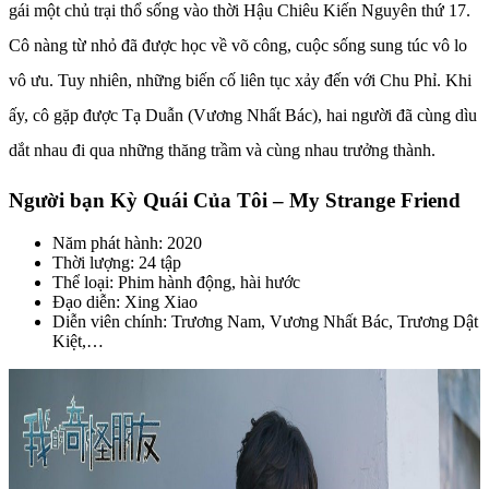
gái một chủ trại thổ sống vào thời Hậu Chiêu Kiến Nguyên thứ 17.
Cô nàng từ nhỏ đã được học về võ công, cuộc sống sung túc vô lo
vô ưu. Tuy nhiên, những biến cố liên tục xảy đến với Chu Phỉ. Khi
ấy, cô gặp được Tạ Duẫn (Vương Nhất Bác), hai người đã cùng dìu
dắt nhau đi qua những thăng trầm và cùng nhau trưởng thành.
Người bạn Kỳ Quái Của Tôi – My Strange Friend
Năm phát hành: 2020
Thời lượng: 24 tập
Thể loại: Phim hành động, hài hước
Đạo diễn: Xing Xiao
Diễn viên chính: Trương Nam, Vương Nhất Bác, Trương Dật
Kiệt,…