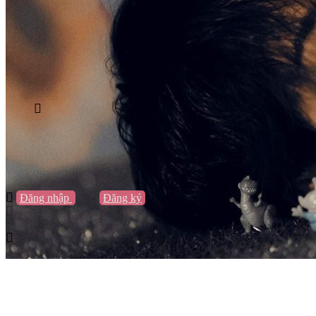
Vũng Tàu
Nha Trang
Đà Lạt
Cần Thơ
Quy Nhơn
Thừa Thiên Huế
Khác…
Blog
Sách / Truyện
Lifestyle
Giải trí
Thương hiệu
Tạo thương hiệu
Đăng nhập
hoặc
Đăng ký
Tạo thương hiệu