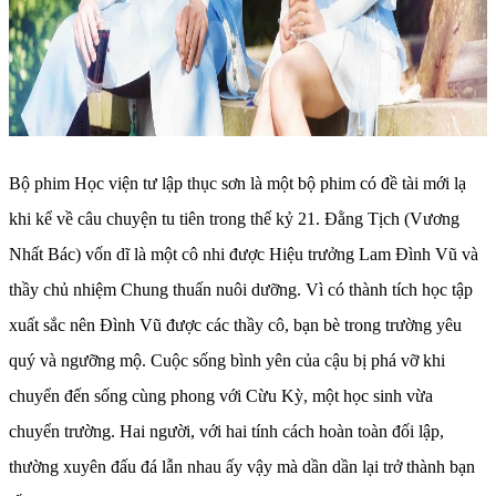
Bộ phim Học viện tư lập thục sơn là một bộ phim có đề tài mới lạ
khi kể về câu chuyện tu tiên trong thế kỷ 21. Đằng Tịch (Vương
Nhất Bác) vốn dĩ là một cô nhi được Hiệu trưởng Lam Đình Vũ và
thầy chủ nhiệm Chung thuấn nuôi dưỡng. Vì có thành tích học tập
xuất sắc nên Đình Vũ được các thầy cô, bạn bè trong trường yêu
quý và ngưỡng mộ. Cuộc sống bình yên của cậu bị phá vỡ khi
chuyển đến sống cùng phong với Cừu Kỳ, một học sinh vừa
chuyển trường. Hai người, với hai tính cách hoàn toàn đối lập,
thường xuyên đấu đá lẫn nhau ấy vậy mà dần dần lại trở thành bạn