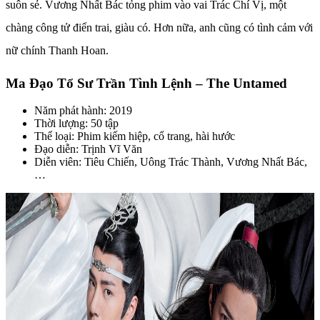
suôn sẻ. Vương Nhất Bác tỏng phim vào vai Trác Chí Vị, một
chàng công tử điển trai, giàu có. Hơn nữa, anh cũng có tình cảm với
nữ chính Thanh Hoan.
Ma Đạo Tổ Sư Trần Tình Lệnh – The Untamed
Năm phát hành: 2019
Thời lượng: 50 tập
Thể loại: Phim kiếm hiệp, cổ trang, hài hước
Đạo diễn: Trịnh Vĩ Văn
Diễn viên: Tiêu Chiến, Uông Trác Thành, Vương Nhất Bác,
…