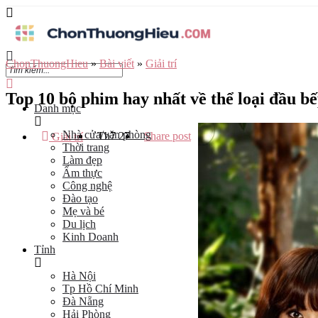
ChonThuongHieu
»
Bài viết
»
Giải trí
Top 10 bộ phim hay nhất về thể loại đầu b
Danh mục
Nhà cửa/văn phòng
Th7
27
Share post
Giải trí
Thời trang
Làm đẹp
Ẩm thực
Công nghệ
Đào tạo
Mẹ và bé
Du lịch
Kinh Doanh
Tỉnh
Hà Nội
Tp Hồ Chí Minh
Đà Nẵng
Hải Phòng