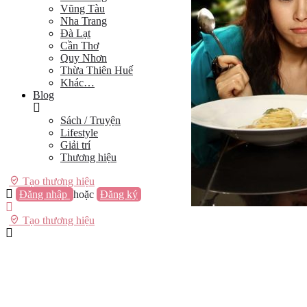
Vũng Tàu
Nha Trang
Đà Lạt
Cần Thơ
Quy Nhơn
Thừa Thiên Huế
Khác…
Blog
Sách / Truyện
Lifestyle
Giải trí
Thương hiệu
Tạo thương hiệu
Đăng nhập
hoặc
Đăng ký
Tạo thương hiệu