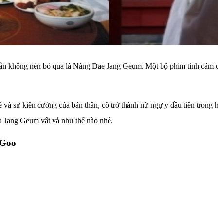
 không nên bỏ qua là Nàng Dae Jang Geum. Một bộ phim tình cảm cổ 
ê và sự kiên cường của bản thân, cô trở thành nữ ngự y đầu tiên tron
a Jang Geum vất vả như thế nào nhé.
 Goo