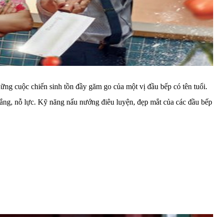
ng cuộc chiến sinh tồn đầy găm go của một vị đầu bếp có tên tuổi.
 gắng, nỗ lực. Kỹ năng nấu nướng điêu luyện, đẹp mắt của các đầu bếp