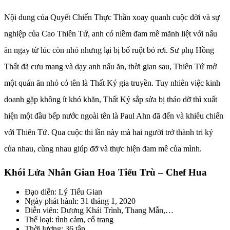
Nội dung của Quyết Chiến Thực Thần xoay quanh cuộc đời và sự
nghiệp của Cao Thiên Tứ, anh có niềm đam mê mãnh liệt với nấu
ăn ngay từ lúc còn nhỏ nhưng lại bị bố ruột bỏ rơi. Sư phụ Hồng
Thất đã cưu mang và dạy anh nấu ăn, thời gian sau, Thiên Tứ mở
một quán ăn nhỏ có tên là Thất Ký gia truyền. Tuy nhiên việc kinh
doanh gặp không ít khó khăn, Thất Ký sắp sửa bị tháo dỡ thì xuất
hiện một đầu bếp nước ngoài tên là Paul Ahn đã đến và khiêu chiến
với Thiên Tứ. Qua cuộc thi lần này mà hai người trở thành tri kỷ
của nhau, cùng nhau giúp đỡ và thực hiện đam mê của mình.
Khói Lửa Nhân Gian Hoa Tiểu Trù – Chef Hua
Đạo diễn: Lý Tiểu Gian
Ngày phát hành: 31 tháng 1, 2020
Diễn viên: Dương Khải Trình, Thang Mẫn,…
Thể loại: tình cảm, cổ trang
Thời lượng: 36 tập