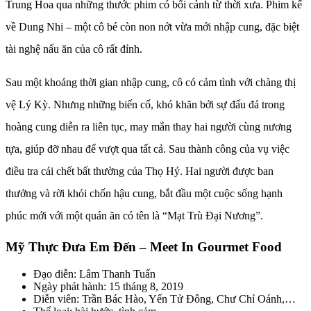
Trung Hoa qua những thước phim có bối cảnh từ thời xưa. Phim kể
về Dung Nhi – một cô bé còn non nớt vừa mới nhập cung, đặc biệt
tài nghệ nấu ăn của cô rất đỉnh.
Sau một khoảng thời gian nhập cung, cô có cảm tình với chàng thị
vệ Lý Kỳ. Nhưng những biến cố, khó khăn bởi sự đấu đá trong
hoàng cung diễn ra liên tục, may mắn thay hai người cùng nương
tựa, giúp đỡ nhau để vượt qua tất cả. Sau thành công của vụ việc
điều tra cái chết bất thường của Thọ Hỷ. Hai người được ban
thưởng và rời khỏi chốn hậu cung, bắt đầu một cuộc sống hạnh
phúc mới với một quán ăn có tên là “Mạt Trù Đại Nương”.
Mỹ Thực Đưa Em Đến – Meet In Gourmet Food
Đạo diễn: Lâm Thanh Tuấn
Ngày phát hành: 15 tháng 8, 2019
Diễn viên: Trần Bác Hào, Yến Tử Đông, Chư Chỉ Oánh,…