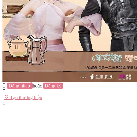
Vũng Tàu
Nha Trang
Đà Lạt
Cần Thơ
Quy Nhơn
Thừa Thiên Huế
Khác…
Blog
Sách / Truyện
Lifestyle
Giải trí
Thương hiệu
Tạo thương hiệu
Đăng nhập
hoặc
Đăng ký
Tạo thương hiệu