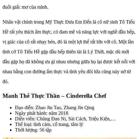
đuổi giấc mơ của mình.
Nhân vật chính trong Mỹ Thực Đưa Em Đến là cô nữ sinh Tô Tiểu
Hề rất yêu thích ẩm thực, có đam mê và năng lực với nghề đầu bếp,
vị giác của cô rất nhạy bén, đó là một lợi thế rất lớn với cô. Một lần
tình cờ Tô Tiểu Hề gặp đầu bếp thiên tài là Lý Thời, mặc dù mới
đầu gặp họ đã không ưa gì nhau nhưng giữa họ lại được kết nối với
nhau bằng con đường ẩm thực và tình yêu đôi lứa cũng nảy nở từ
đó.
Manh Thê Thực Thần – Cinderella Chef
Đạo diễn: Zhao Jin Tao, Zhang Jin Qing
Ngày phát hành: năm 2018
Diễn viên: Chủng Đan Ni, Sài Cách, Triệu Kiện,…
Thể loại: tình cảm, cổ trang, tâm lý
Thời lượng: 56 tập