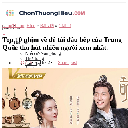
ChonThuongHieu
»
Bài viết
»
Giải trí
Top 10 phim về đề tài đầu bếp của Trung
Danh mục
Quốc thu hút nhiều người xem nhất.
Nhà cửa/văn phòng
Thời trang
Th7
21
Share post
Giải trí
Làm đẹp
Ẩm thực
Công nghệ
Đào tạo
Mẹ và bé
Du lịch
Kinh Doanh
Tỉnh
Hà Nội
Tp Hồ Chí Minh
Đà Nẵng
Hải Phòng