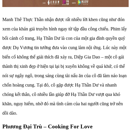
Manh Thê Thực Thần nhận được rất nhiều lời khen cũng như đón
xem của khán giả truyền hình ngay từ tập đầu công chiếu. Phim lấy
bối cảnh cổ trang, Hạ Thần Dư là con của một gia đình quyền quý
được Dụ Vương tin tưởng đưa vào cung làm nội ứng. Lúc này một
biến cố không thể giải thích đã xảy ra, Diệp Gia Dao – một cô gái
thành thị xinh đẹp ở hiện tại lại bị xuyên không về quá khứ, có thể
nói sự ngây ngô, trong sáng cùng tài nấu ăn của cô đã làm náo loạn
chốn hoàng cung. Tại đó, cô gặp được Hạ Thần Dư và nhanh
chóng kết thân, cô nhiều lần giúp đỡ Hạ Thần Dư vượt qua khó
khăn, nguy hiểm, nhờ đó mà tình cảm của hai người cũng trở nên
dồi dào.
Phương Đại Trù – Cooking For Love