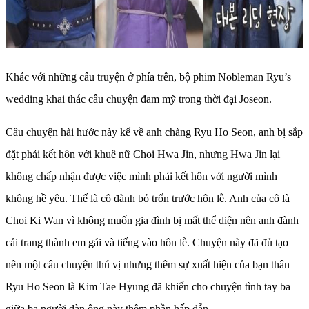
Khác với những câu truyện ở phía trên, bộ phim Nobleman Ryu’s
wedding khai thác câu chuyện đam mỹ trong thời đại Joseon.
Câu chuyện hài hước này kể về anh chàng Ryu Ho Seon, anh bị sắp
đặt phải kết hôn với khuê nữ Choi Hwa Jin, nhưng Hwa Jin lại
không chấp nhận được việc mình phải kết hôn với người mình
không hề yêu. Thế là cô đành bỏ trốn trước hôn lễ. Anh của cô là
Choi Ki Wan vì không muốn gia đình bị mất thể diện nên anh đành
cải trang thành em gái và tiếng vào hôn lễ. Chuyện này đã đủ tạo
nên một câu chuyện thú vị nhưng thêm sự xuất hiện của bạn thân
Ryu Ho Seon là Kim Tae Hyung đã khiến cho chuyện tình tay ba
giữa ba người đàn ông này thêm phần hấp dẫn.