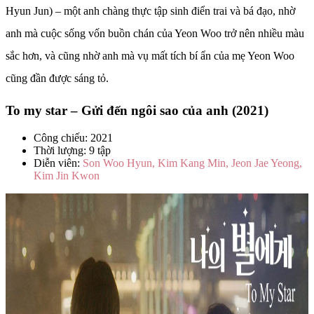
Hyun Jun) – một anh chàng thực tập sinh điển trai và bá đạo, nhờ
anh mà cuộc sống vốn buồn chán của Yeon Woo trở nên nhiều màu
sắc hơn, và cũng nhờ anh mà vụ mất tích bí ẩn của mẹ Yeon Woo
cũng đần được sáng tỏ.
To my star – Gửi đến ngôi sao của anh (2021)
Công chiếu: 2021
Thời lượng: 9 tập
Diễn viên:
Son Woo Hyun, Kim Kang Min, Jeon Jae Yeong,
Kim Jin Kwon