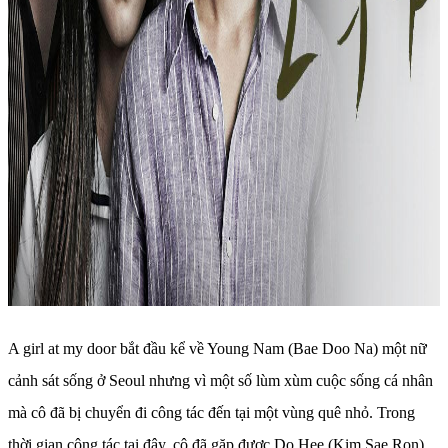
A girl at my door bắt đầu kể về Young Nam (Bae Doo Na) một nữ
cảnh sát sống ở Seoul nhưng vì một số lùm xùm cuộc sống cá nhân
mà cô đã bị chuyển đi công tác đến tại một vùng quê nhỏ. Trong
thời gian công tác tại đây, cô đã gặp được Do Hee (Kim Sae Ron),