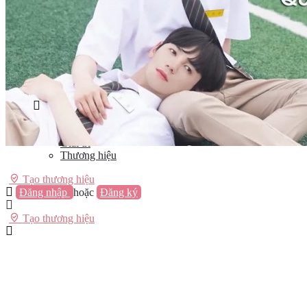
Vũng Tàu
Nha Trang
Đà Lạt
Cần Thơ
Quy Nhơn
Thừa Thiên Huế
Khác…
Blog
Sách / Truyện
Lifestyle
Giải trí
Thương hiệu
Tạo thương hiệu
Đăng nhập
hoặc
Đăng ký
Tạo thương hiệu