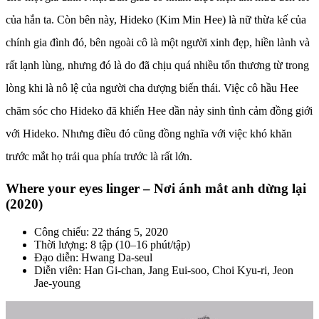
của hắn ta. Còn bên này, Hideko (Kim Min Hee) là nữ thừa kế của
chính gia đình đó, bên ngoài cô là một người xinh đẹp, hiền lành và
rất lạnh lùng, nhưng đó là do đã chịu quá nhiều tổn thương từ trong
lòng khi là nô lệ của người cha dượng biến thái. Việc cô hầu Hee
chăm sóc cho Hideko đã khiến Hee dần nảy sinh tình cảm đồng giới
với Hideko. Nhưng điều đó cũng đồng nghĩa với việc khó khăn
trước mắt họ trải qua phía trước là rất lớn.
Where your eyes linger – Nơi ánh mắt anh dừng lại
(2020)
Công chiếu: 22 tháng 5, 2020
Thời lượng: 8 tập (10–16 phút/tập)
Đạo diễn: Hwang Da-seul
Diễn viên: Han Gi-chan, Jang Eui-soo, Choi Kyu-ri, Jeon
Jae-young