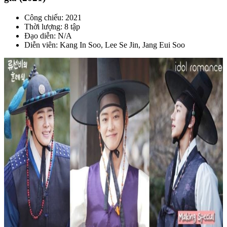
Công chiếu: 2021
Thời lượng: 8 tập
Đạo diễn: N/A
Diễn viên: Kang In Soo, Lee Se Jin, Jang Eui Soo