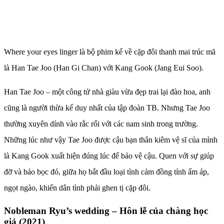
Where your eyes linger là bộ phim kể về cặp đôi thanh mai trúc mã
là Han Tae Joo (Han Gi Chan) với Kang Gook (Jang Eui Soo).
Han Tae Joo – một công tử nhà giàu vừa đẹp trai lại đào hoa, anh
cũng là người thừa kế duy nhất của tập đoàn TB. Nhưng Tae Joo
thường xuyên dính vào rắc rối với các nam sinh trong trường.
Những lúc như vậy Tae Joo được cậu bạn thân kiêm vệ sĩ của mình
là Kang Gook xuất hiện đúng lúc để bảo vệ cậu. Quen với sự giúp
đỡ và bảo bọc đó, giữa họ bắt đầu loại tình cảm đồng tính ấm áp,
ngọt ngào, khiến dân tình phải ghen tị cặp đôi.
Nobleman Ryu’s wedding – Hôn lễ của chàng học
giả (2021)