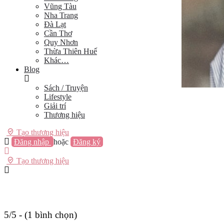
Vũng Tàu
Nha Trang
Đà Lạt
Cần Thơ
Quy Nhơn
Thừa Thiên Huế
Khác…
Blog
Sách / Truyện
Lifestyle
Giải trí
Thương hiệu
Tạo thương hiệu
Đăng nhập
hoặc
Đăng ký
Tạo thương hiệu
5/5 - (1 bình chọn)