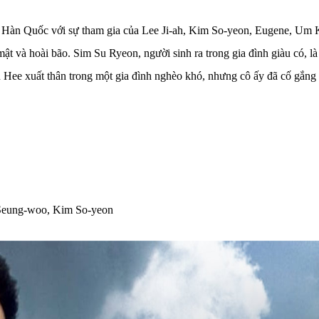
ủa Hàn Quốc với sự tham gia của Lee Ji-ah, Kim So-yeon, Eugene, Um
mật và hoài bão. Sim Su Ryeon, người sinh ra trong gia đình giàu có, l
on Hee xuất thân trong một gia đình nghèo khó, nhưng cô ấy đã cố gắng
 Seung-woo, Kim So-yeon