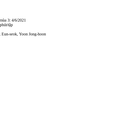
 mùa 3: 4/6/2021
phút/tập
k Eun-seok, Yoon Jong-hoon