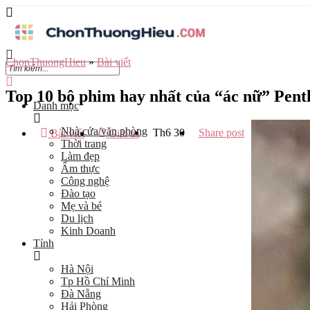
ChonThuongHieu
»
Bài viết
Top 10 bộ phim hay nhất của “ác nữ” Pen
Danh mục
Nhà cửa/văn phòng
Th6
30
Share post
Bài viết
Giải trí
Thời trang
Làm đẹp
Ẩm thực
Công nghệ
Đào tạo
Mẹ và bé
Du lịch
Kinh Doanh
Tỉnh
Hà Nội
Tp Hồ Chí Minh
Đà Nẵng
Hải Phòng