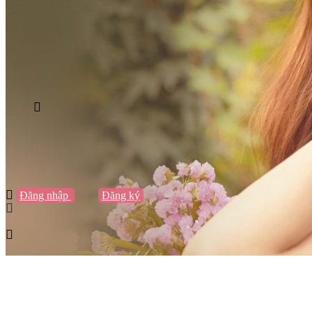
Vũng Tàu
Nha Trang
Đà Lạt
Cần Thơ
Quy Nhơn
Thừa Thiên Huế
Khác…
Blog
Sách / Truyện
Lifestyle
Giải trí
Thương hiệu
Tạo thương hiệu
Đăng nhập
hoặc
Đăng ký
Tạo thương hiệu