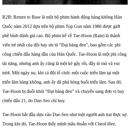
R2B: Return to Base là một bộ phim hành động hàng không Hàn
Quốc năm 2012 dựa trên bộ phim Top Gun năm 1986 được giới
phê bình đánh giá cao. Bộ phim kể về Tae-Hoon (Rain) là thành
viên trẻ nhất của đội bay ưu tú “Đại bàng đen”, bao gồm các phi
công chiến đấu hàng đầu của Hàn Quốc. Tae-Hoon là một phi công
tài năng, nhưng anh ấy cũng là một kẻ gây rối, đầy tò mò và vui
tươi. Một ngày nọ, khi cả đội tổ chức một cuộc triển lãm tại một
triển lãm hàng không, anh ấy đã phá hỏng buổi triển lãm. Sau đó,
Tae-Hoon bị đuổi khỏi “Đại bàng đen” và chuyển sang đơn vị bay
chiến đấu 21, do Dae-Seo chỉ huy.
Tae-Hoon bắt đầu dựa vào Dae-Seo như một người anh trai thực sự.
Trong khi đó, Tae-Hoon thấy mình mâu thuẫn với Cheol-Hee,