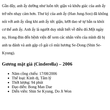
Gần đây, anh ấy dường như luôn tức giận và khứu giác của anh ấy
trở nên nhạy cảm hơn. Thư ký của anh ấy (Han Jung-Soo) đã không
nói với anh ấy rằng khi anh ấy tức giận, lưỡi dao sẽ tự bắn ra khỏi
cơ thể anh ấy. Anh ấy là người duy nhất biết về điều đó.Một ngày
nọ, Hong-Bin đến bệnh viện để xem các nhân viên của mình đã bị
anh ta đánh và anh gặp cô gái có mùi hương Se-Dong (Shin Se-
Kyung).
Gương mặt giả (Cinderella) – 2006
Năm công chiếu: 17/08/2006
Thể loại: Kinh dị, Tâm lý
Thời lượng: 94 phút
Đạo diễn: Bong Man Dae
Diễn viên: Shin Se Kyung, Do Ji Won