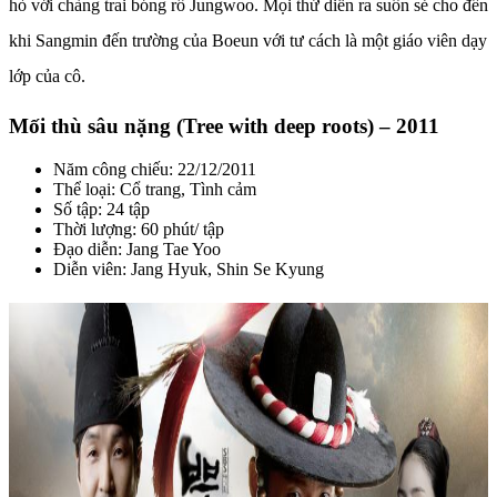
hò với chàng trai bóng rổ Jungwoo. Mọi thứ diễn ra suôn sẻ cho đến
khi Sangmin đến trường của Boeun với tư cách là một giáo viên dạy
lớp của cô.
Mối thù sâu nặng (Tree with deep roots) – 2011
Năm công chiếu: 22/12/2011
Thể loại: Cổ trang, Tình cảm
Số tập: 24 tập
Thời lượng: 60 phút/ tập
Đạo diễn: Jang Tae Yoo
Diễn viên: Jang Hyuk, Shin Se Kyung