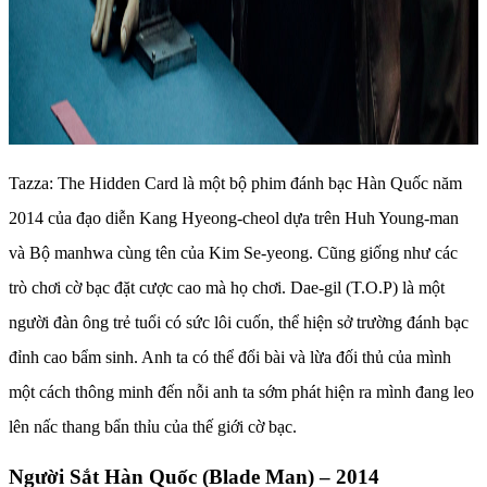
Tazza: The Hidden Card là một bộ phim đánh bạc Hàn Quốc năm
2014 của đạo diễn Kang Hyeong-cheol dựa trên Huh Young-man
và Bộ manhwa cùng tên của Kim Se-yeong. Cũng giống như các
trò chơi cờ bạc đặt cược cao mà họ chơi. Dae-gil (T.O.P) là một
người đàn ông trẻ tuổi có sức lôi cuốn, thể hiện sở trường đánh bạc
đỉnh cao bẩm sinh. Anh ta có thể đổi bài và lừa đối thủ của mình
một cách thông minh đến nỗi anh ta sớm phát hiện ra mình đang leo
lên nấc thang bẩn thỉu của thế giới cờ bạc.
Người Sắt Hàn Quốc (Blade Man) – 2014