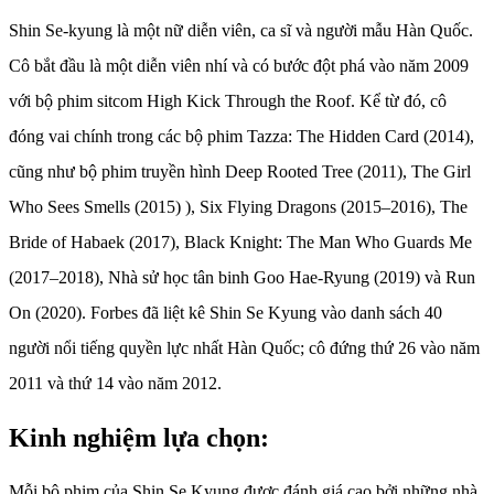
Shin Se-kyung là một nữ diễn viên, ca sĩ và người mẫu Hàn Quốc.
Cô bắt đầu là một diễn viên nhí và có bước đột phá vào năm 2009
với bộ phim sitcom High Kick Through the Roof. Kể từ đó, cô
đóng vai chính trong các bộ phim Tazza: The Hidden Card (2014),
cũng như bộ phim truyền hình Deep Rooted Tree (2011), The Girl
Who Sees Smells (2015) ), Six Flying Dragons (2015–2016), The
Bride of Habaek (2017), Black Knight: The Man Who Guards Me
(2017–2018), Nhà sử học tân binh Goo Hae-Ryung (2019) và Run
On (2020). Forbes đã liệt kê Shin Se Kyung vào danh sách 40
người nổi tiếng quyền lực nhất Hàn Quốc; cô đứng thứ 26 vào năm
2011 và thứ 14 vào năm 2012.
Kinh nghiệm lựa chọn:
Mỗi bộ phim của Shin Se Kyung được đánh giá cao bởi những nhà