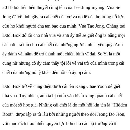
2011 dựa trên tiểu thuyết cùng tên của Lee Jung-myung. Vua Se
Jong đã vô tình gây ra cái chết của vợ và nô lệ của họ trong nỗ lực
cứu họ khỏi người cha tàn bạo của mình, Vua Tae Jong. Chàng trai
Ddol Bok đổ lỗi cho nhà vua và anh ấy thề sẽ giết ông ta bằng mọi
cách để trả thù cho cái chết của những người anh ta yêu quý. Anh
ấy dành vài năm để trở thành một chiến binh vĩ đại. So Yi là một
cung nữ nhưng cô ấy cảm thấy tội lỗi về vai trò của mình trong cái
chết của những nô lệ khác đến nỗi cô ấy bị câm.
Ddol Bok trở về cung điện dưới cái tên Kang Chae Yoon để giết
nhà vua. Tuy nhiên, anh ta bị cuốn vào bí ẩn xung quanh cái chết
của một số học giả. Những cái chết là do một hội kín tên là “Hidden
Root”, được lập ra từ lâu bởi những người theo dõi Jeong Do Jeon,
với mục đích trao nhiều quyền lực hơn cho các bộ trưởng và ít