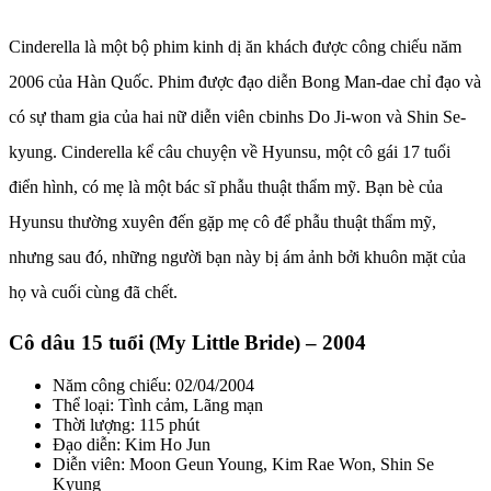
Cinderella là một bộ phim kinh dị ăn khách được công chiếu năm
2006 của Hàn Quốc. Phim được đạo diễn Bong Man-dae chỉ đạo và
có sự tham gia của hai nữ diễn viên cbinhs Do Ji-won và Shin Se-
kyung. Cinderella kể câu chuyện về Hyunsu, một cô gái 17 tuổi
điển hình, có mẹ là một bác sĩ phẫu thuật thẩm mỹ. Bạn bè của
Hyunsu thường xuyên đến gặp mẹ cô để phẫu thuật thẩm mỹ,
nhưng sau đó, những người bạn này bị ám ảnh bởi khuôn mặt của
họ và cuối cùng đã chết.
Cô dâu 15 tuổi (My Little Bride) – 2004
Năm công chiếu: 02/04/2004
Thể loại: Tình cảm, Lãng mạn
Thời lượng: 115 phút
Đạo diễn: Kim Ho Jun
Diễn viên: Moon Geun Young, Kim Rae Won, Shin Se
Kyung