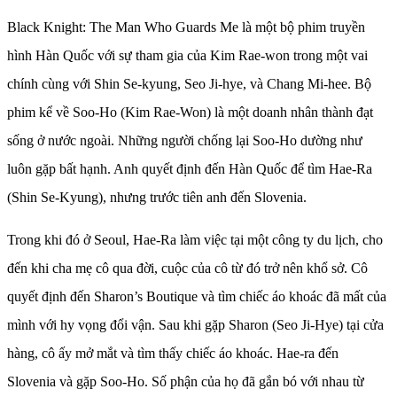
Black Knight: The Man Who Guards Me là một bộ phim truyền
hình Hàn Quốc với sự tham gia của Kim Rae-won trong một vai
chính cùng với Shin Se-kyung, Seo Ji-hye, và Chang Mi-hee. Bộ
phim kể về Soo-Ho (Kim Rae-Won) là một doanh nhân thành đạt
sống ở nước ngoài. Những người chống lại Soo-Ho dường như
luôn gặp bất hạnh. Anh quyết định đến Hàn Quốc để tìm Hae-Ra
(Shin Se-Kyung), nhưng trước tiên anh đến Slovenia.
Trong khi đó ở Seoul, Hae-Ra làm việc tại một công ty du lịch, cho
đến khi cha mẹ cô qua đời, cuộc của cô từ đó trở nên khổ sở. Cô
quyết định đến Sharon’s Boutique và tìm chiếc áo khoác đã mất của
mình với hy vọng đổi vận. Sau khi gặp Sharon (Seo Ji-Hye) tại cửa
hàng, cô ấy mở mắt và tìm thấy chiếc áo khoác. Hae-ra đến
Slovenia và gặp Soo-Ho. Số phận của họ đã gắn bó với nhau từ