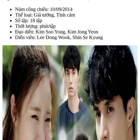
Năm công chiếu: 10/09/2014
Thể loại: Giả tưởng, Tình cảm
Số tập: 18 tập
Thời lượng: phút/tập
Đạo diễn: Kim Soo Yong, Kim Jong Yeon
Diễn viên: Lee Dong Wook, Shin Se Kyung