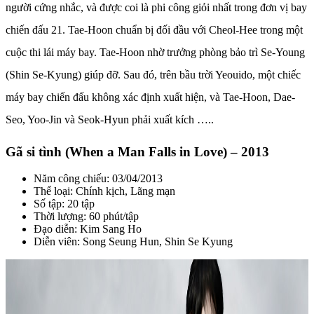
người cứng nhắc, và được coi là phi công giỏi nhất trong đơn vị bay
chiến đấu 21. Tae-Hoon chuẩn bị đối đầu với Cheol-Hee trong một
cuộc thi lái máy bay. Tae-Hoon nhờ trưởng phòng bảo trì Se-Young
(Shin Se-Kyung) giúp đỡ. Sau đó, trên bầu trời Yeouido, một chiếc
máy bay chiến đấu không xác định xuất hiện, và Tae-Hoon, Dae-
Seo, Yoo-Jin và Seok-Hyun phải xuất kích …..
Gã si tình (When a Man Falls in Love) – 2013
Năm công chiếu: 03/04/2013
Thể loại: Chính kịch, Lãng mạn
Số tập: 20 tập
Thời lượng: 60 phút/tập
Đạo diễn: Kim Sang Ho
Diễn viên: Song Seung Hun, Shin Se Kyung