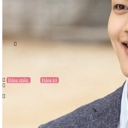
Vũng Tàu
Nha Trang
Đà Lạt
Cần Thơ
Quy Nhơn
Thừa Thiên Huế
Khác…
Blog
Sách / Truyện
Lifestyle
Giải trí
Thương hiệu
Tạo thương hiệu
Đăng nhập
hoặc
Đăng ký
Tạo thương hiệu