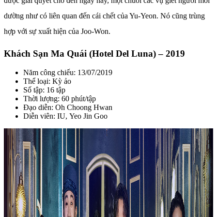
được giải quyết cho đến ngày nay, một chuỗi các vụ giết người mới
dường như có liên quan đến cái chết của Yu-Yeon. Nó cũng trùng
hợp với sự xuất hiện của Joo-Won.
Khách Sạn Ma Quái (Hotel Del Luna) – 2019
Năm công chiếu: 13/07/2019
Thể loại: Kỳ ảo
Số tập: 16 tập
Thời lượng: 60 phút/tập
Đạo diễn: Oh Choong Hwan
Diễn viên: IU, Yeo Jin Goo