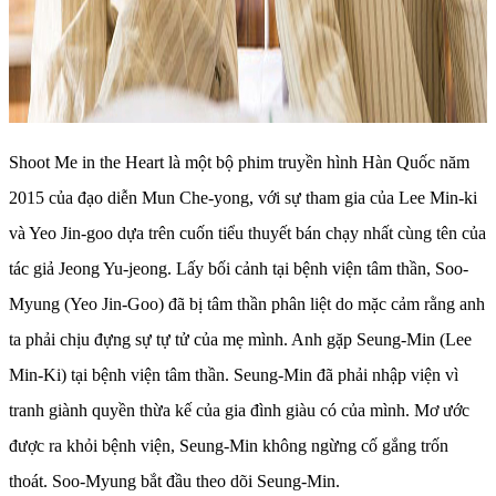
Shoot Me in the Heart là một bộ phim truyền hình Hàn Quốc năm
2015 của đạo diễn Mun Che-yong, với sự tham gia của Lee Min-ki
và Yeo Jin-goo dựa trên cuốn tiểu thuyết bán chạy nhất cùng tên của
tác giả Jeong Yu-jeong. Lấy bối cảnh tại bệnh viện tâm thần, Soo-
Myung (Yeo Jin-Goo) đã bị tâm thần phân liệt do mặc cảm rằng anh
ta phải chịu đựng sự tự tử của mẹ mình. Anh gặp Seung-Min (Lee
Min-Ki) tại bệnh viện tâm thần. Seung-Min đã phải nhập viện vì
tranh giành quyền thừa kế của gia đình giàu có của mình. Mơ ước
được ra khỏi bệnh viện, Seung-Min không ngừng cố gắng trốn
thoát. Soo-Myung bắt đầu theo dõi Seung-Min.