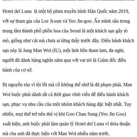
Hotel del Luna là một bộ phim truyền hình Hàn Quốc năm 2019,
với sự tham gia của Lee Ji-eun và Yeo Jin-goo. Ẩn mình sâu trong
trung tâm thành phố phồn hoa của Seoul là một khách sạn gây tò
mò, giống như cái mà chưa ai từng thấy trước đây. Điều hành khách
sạn này là Jang Man Wol (IU), một linh hồn tham lam, đa nghi,
người đã dành hàng nghìn năm qua với vai trò là Giám đốc điều
hành của cơ sở.
Bị nguyền rủa vì tội lỗi mà cô không thể nhớ là đã phạm phải, Man
Wol buộc phải dành tất cả thời gian vĩnh viễn để điều hành khách
sạn, phục vụ nhu cầu của một nhóm khách hàng đặc biệt nhất. Tuy
nhiên, mọi thứ trở nên thú vị khi Goo Chan Sung (Yeo Jin Goo)
xuất hiện, anh buộc phải làm quản lý Hotel del Luna vì thỏa thuận
mà cha anh đã thực hiện với Man Wol nhiều năm trước.