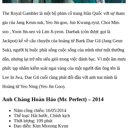
The Royal Gambler là một bộ phim cổ trang Hàn Quốc với sự tham
gia của Jang Keun-suk, Yeo Jin-goo, Jun Kwang-ryul, Choi Min-
soo , Yoon Jin-seo và Lim Ji-yeon. Daebak (còn được gọi là
Jackpot) kể về câu chuyện của hoàng tử Baek Dae Gil (Jang Geun
Suk), người bị buộc phải sống cuộc sống của mình như một thường
dân, nhưng lại trở nên siêu giỏi trong việc đánh bạc. Vì một âm mưu
phức tạp nhằm kiểm soát ngai vàng của một người đàn ông tên là
Lee In Jwa, Dae Gil cuối cùng phải đối đầu với anh trai mình là
Hoàng tử Yeo Ning (Yeo Jin Goo).
Anh Chàng Hoàn Hảo (Mr. Perfect) – 2014
Năm công chiếu: 16/05/2014
Thể loại: Hài hước, Chính kịch
Thời lượng: 109 phút
Đạo diễn: Kim Myeong Kyun