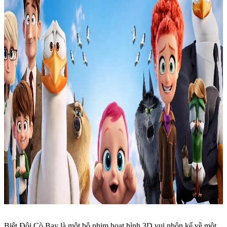
Biệt Đội Cò Bay là một bộ phim hoạt hình 3D vui nhộn kể về một