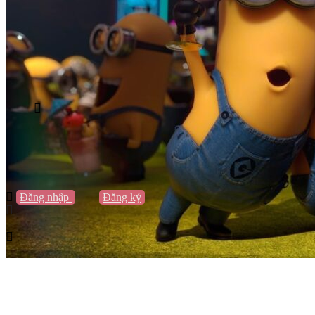
Vũng Tàu
Nha Trang
Đà Lạt
Cần Thơ
Quy Nhơn
Thừa Thiên Huế
Khác…
Blog
Sách / Truyện
Lifestyle
Giải trí
Thương hiệu
Tạo thương hiệu
Đăng nhập
hoặc
Đăng ký
Tạo thương hiệu