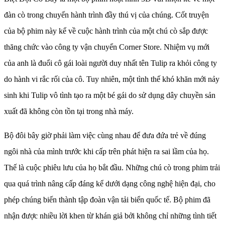
đàn cò trong chuyến hành trình đầy thú vị của chúng. Cốt truyện
của bộ phim này kể về cuộc hành trình của một chú cò sắp được
thăng chức vào công ty vận chuyển Corner Store. Nhiệm vụ mới
của anh là đuổi cô gái loài người duy nhất tên Tulip ra khỏi công ty
do hành vi rắc rối của cô. Tuy nhiên, một tình thế khó khăn mới nảy
sinh khi Tulip vô tình tạo ra một bé gái do sử dụng dây chuyền sản
xuất đã không còn tồn tại trong nhà máy.
Bộ đôi bây giờ phải làm việc cùng nhau để đưa đứa trẻ về đúng
ngôi nhà của mình trước khi cấp trên phát hiện ra sai lầm của họ.
Thế là cuộc phiêu lưu của họ bắt đầu. Những chú cò trong phim trải
qua quá trình nâng cấp đáng kể dưới dạng công nghệ hiện đại, cho
phép chúng biến thành tập đoàn vận tải biển quốc tế. Bộ phim đã
nhận được nhiều lời khen từ khán giả bởi không chỉ những tình tiết