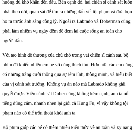
huống dù khó khăn đến đâu. Bên cạnh đó, hai chiến sĩ cảnh sát luôn
phải theo dõi, quan sát để tìm ra những dấu vết tội phạm và đưa bọn
họ ra trước ánh sáng công lý. Ngoài ra Labrado và Doberman cũng
phải làm nhiệm vụ ngày đêm để đem lại cuộc sống an toàn cho
người dân.
Với tạo hình dễ thương của chú chó trong vai chiến sĩ cảnh sát, bộ
phim đã khiến nhiều em bé vô cùng thích thú. Hơn nữa các em cũng
có những tràng cười thông qua sự lém lỉnh, thông minh, và hiểu biết
của vị cảnh sát trưởng. Không vụ án nào mà Labrado không giải
quyết được. Viên cảnh sát Dober cũng không kém cạnh, anh ta nổi
tiếng dũng cảm, nhanh nhẹn lại giỏi cả Kung Fu, vì vậy không tội
phạm nào có thể trốn thoát khỏi anh ta.
Bộ phim giúp các bé có thêm nhiều kiến thức về an toàn và kỹ năng