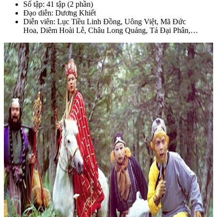
Số tập: 41 tập (2 phần)
Đạo diễn: Dương Khiết
Diễn viên: Lục Tiều Linh Đồng, Uông Việt, Mã Đức
Hoa, Diêm Hoài Lễ, Châu Long Quảng, Tả Đại Phân,…