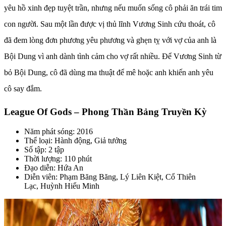
yêu hồ xinh đẹp tuyệt trần, nhưng nếu muốn sống cô phải ăn trái tim
con người. Sau một lần được vị thủ lĩnh Vương Sinh cứu thoát, cô
đã đem lòng đơn phương yêu phương và ghẹn tỵ với vợ của anh là
Bội Dung vì anh dành tình cảm cho vợ rất nhiều. Để Vương Sinh từ
bỏ Bội Dung, cô đã dùng ma thuật để mê hoặc anh khiến anh yêu
cô say đắm.
League Of Gods – Phong Thần Bảng Truyền Kỳ
Năm phát sóng: 2016
Thể loại: Hành động, Giả tưởng
Số tập: 2 tập
Thời lượng: 110 phút
Đạo diễn: Hứa An
Diễn viên: Phạm Băng Băng, Lý Liên Kiệt, Cổ Thiên
Lạc, Huỳnh Hiểu Minh