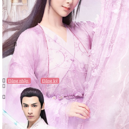
Vũng Tàu
Nha Trang
Đà Lạt
Cần Thơ
Quy Nhơn
Thừa Thiên Huế
Khác…
Blog
Sách / Truyện
Lifestyle
Giải trí
Thương hiệu
Tạo thương hiệu
Đăng nhập
hoặc
Đăng ký
Tạo thương hiệu