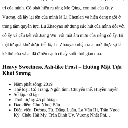
trí của mình. Cô phát hiện ra rằng Mo Qing, con trai của Quỷ
Vương, đã lấy lại tên của mình là Li Chenlan và hiện đang ngồi ở
trung tâm quyền lực. Lu Zhaoyao sử dụng sức hút của mình đối với
cô ấy và cấu kết với Jiang Wu với một âm mưu của riêng cô ấy. Bí
mật từ quá khứ được tiết lộ, Lu Zhaoyao nhận ra ai mới thực sự là
kẻ thù của và ai đã ở bên cạnh cô ấy suốt thời gian qua.
Heavy Sweetness, Ash-like Frost – Hương Mật Tựa
Khói Sương
Năm phát sóng: 2019
Thể loại: Cổ Trang, Ngôn tình, Chuyển thể, Huyền huyễn
Số tập: 60 tập
Thời lượng: 45 phút/tập
Đạo diễn: Chu Nhuệ Bân
Diễn viên: Dương Tử, Đặng Luân, La Vân Hi, Trần Ngọc
Kỳ, Châu Hải My, Trần Đình Uy, Vương Nhất Phi,…