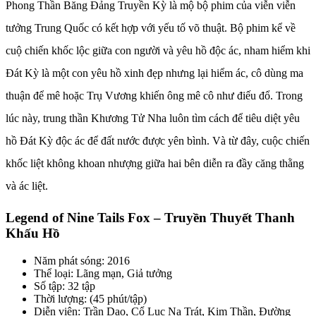
Phong Thần Băng Đảng Truyền Kỳ là mộ bộ phim của viễn viễn
tưởng Trung Quốc có kết hợp với yếu tố võ thuật. Bộ phim kể về
cuộ chiến khốc lộc giữa con người và yêu hồ độc ác, nham hiểm khi
Đát Kỳ là một con yêu hồ xinh đẹp nhưng lại hiểm ác, cô dùng ma
thuận để mê hoặc Trụ Vương khiến ông mê cô như điếu đổ. Trong
lúc này, trung thần Khương Tử Nha luôn tìm cách để tiêu diệt yêu
hồ Đát Kỳ độc ác để đất nước được yên bình. Và từ đây, cuộc chiến
khốc liệt không khoan nhượng giữa hai bên diễn ra đầy căng thằng
và ác liệt.
Legend of Nine Tails Fox – Truyền Thuyết Thanh
Khấu Hồ
Năm phát sóng: 2016
Thể loại: Lãng mạn, Giả tưởng
Số tập: 32 tập
Thời lượng: (45 phút/tập)
Diễn viên: Trần Dao, Cổ Lục Na Trát, Kim Thần, Đường