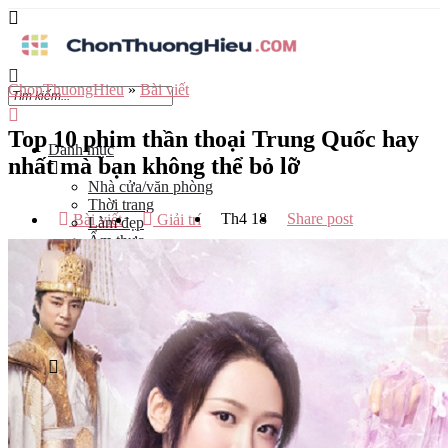
ChonThuongHieu
»
Bài viết
Top 10 phim thần thoại Trung Quốc hay
Danh mục
nhất mà bạn không thể bỏ lỡ
Nhà cửa/văn phòng
Thời trang
Th4
18
Share post
Bài viết
Giải trí
Làm đẹp
Ẩm thực
Công nghệ
Đào tạo
Mẹ và bé
Du lịch
Kinh Doanh
Tỉnh
Hà Nội
Tp Hồ Chí Minh
Đà Nẵng
Hải Phòng