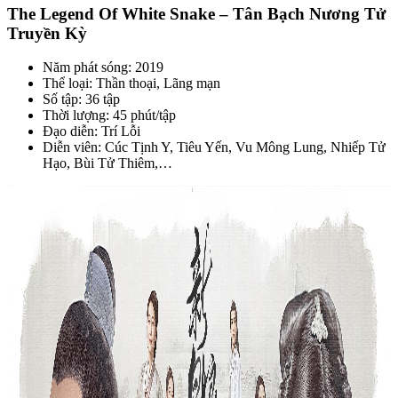
The Legend Of White Snake – Tân Bạch Nương Tử
Truyền Kỳ
Năm phát sóng: 2019
Thể loại: Thần thoại, Lãng mạn
Số tập: 36 tập
Thời lượng: 45 phút/tập
Đạo diễn: Trí Lỗi
Diễn viên: Cúc Tịnh Y, Tiêu Yến, Vu Mông Lung, Nhiếp Tử
Hạo, Bùi Tử Thiêm,…