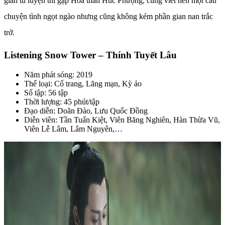
gian tu luyện thì gặp Hỏa thần Húc Phượng, cùng viết nên một câu
chuyện tình ngọt ngào nhưng cũng không kém phần gian nan trắc
trở.
Listening Snow Tower – Thính Tuyết Lâu
Năm phát sóng: 2019
Thể loại: Cổ trang, Lãng mạn, Kỳ ảo
Số tập: 56 tập
Thời lượng: 45 phút/tập
Đạo diễn: Doãn Đào, Lưu Quốc Đồng
Diễn viên: Tần Tuấn Kiệt, Viên Băng Nghiên, Hàn Thừa Vũ,
Viên Lễ Lâm, Lâm Nguyên,…