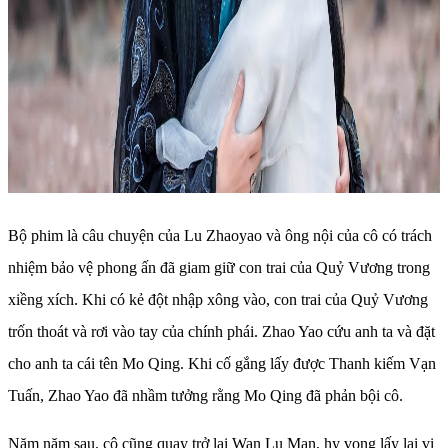
Bộ phim là câu chuyện của Lu Zhaoyao và ông nội của cô có trách
nhiệm bảo vệ phong ấn đã giam giữ con trai của Quỷ Vương trong
xiềng xích. Khi có kẻ đột nhập xông vào, con trai của Quỷ Vương
trốn thoát và rơi vào tay của chính phái. Zhao Yao cứu anh ta và đặt
cho anh ta cái tên Mo Qing. Khi cố gắng lấy được Thanh kiếm Vạn
Tuấn, Zhao Yao đã nhầm tưởng rằng Mo Qing đã phản bội cô.
Năm năm sau, cô cũng quay trở lại Wan Lu Man, hy vọng lấy lại vị