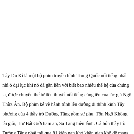
Tây Du Kí là một bộ phim truyền hình Trung Quốc nổi tiếng nhất
nhì ở đại lục khi nó đã gắn liền với biết bao nhiêu thế hệ của chúng
ta, được chuyển thể từ tiểu thuyết nổi tiếng cùng tên của tác giả Ngô
Thừa Ân. Bộ phim kể về hành trình lên đường đi thỉnh kinh Tây
phương của 4 thầy trò Đường Tăng gồm sư phụ, Tôn Ngộ Không
tài giỏi, Trư Bát Giới ham ăn, Sa Tăng hiền lành. Cả bốn thầy trò
Đường Tăng phải trải qua 81 kiếp nạn khó khăn gian khổ để mang