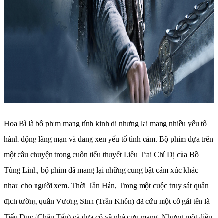
Họa Bì là bộ phim mang tính kinh dị nhưng lại mang nhiều yếu tố
hành động lãng mạn và đang xen yếu tố tình cảm. Bộ phim dựa trên
một câu chuyện trong cuốn tiểu thuyết Liêu Trai Chí Dị của Bồ
Tùng Linh, bộ phim đã mang lại những cung bật cảm xúc khác
nhau cho người xem. Thời Tần Hán, Trong một cuộc truy sát quân
địch tường quân Vương Sinh (Trần Khôn) đã cứu một cô gái tên là
Tiểu Duy (Châu Tấn) và đưa cô về nhà cưu mang. Nhưng một điều