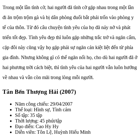
Trong một lần tình cờ, hai người đã tình cờ gặp nhau trong một lần
đi ăn trộm trộm gà và bị dân phòng đuổi bắt phải trốn vào phòng y
tế của thôn. Từ đó câu chuyện tình yêu của họ đã nảy nở và phát
triển tốt đẹp. Tình yêu đẹp thì luôn gặp những trắc trở và ngăn cấm,
cặp đôi này cũng vậy họ gặp phải sự ngăn cản kiệt liệt đến từ phía
gia đình. Nhưng không gì có thể ngăn nổi họ, cho dù hai người đã ở
hai phương trời cách biệt, thì tình yêu của hai người vẫn luôn hướng
về nhau và vẫn còn mãi trong lòng mỗi người.
Tân Bến Thượng Hải (2007)
Năm công chiếu: 29/04/2007
Thể loại: Hình sự, Tình cảm
Số tập: 35 tập
Thời lượng: 45 phút/tập
Đạo diễn: Cao Hy Hy
Diễn viên: Tôn Lệ, Huỳnh Hiểu Minh