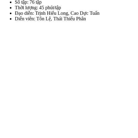
Số tập: 76 tập
Thời lượng: 45 phút/tập
Đạo diễn: Trịnh Hiểu Long, Cao Dực Tuấn
Diễn viên: Tôn Lệ, Thái Thiếu Phân