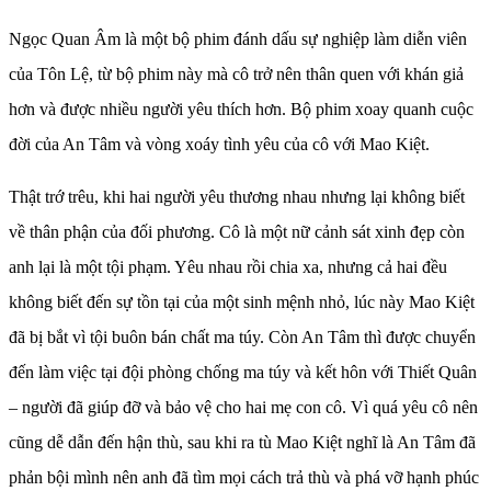
Ngọc Quan Âm là một bộ phim đánh dấu sự nghiệp làm diễn viên
của Tôn Lệ, từ bộ phim này mà cô trở nên thân quen với khán giả
hơn và được nhiều người yêu thích hơn. Bộ phim xoay quanh cuộc
đời của An Tâm và vòng xoáy tình yêu của cô với Mao Kiệt.
Thật trớ trêu, khi hai người yêu thương nhau nhưng lại không biết
về thân phận của đối phương. Cô là một nữ cảnh sát xinh đẹp còn
anh lại là một tội phạm. Yêu nhau rồi chia xa, nhưng cả hai đều
không biết đến sự tồn tại của một sinh mệnh nhỏ, lúc này Mao Kiệt
đã bị bắt vì tội buôn bán chất ma túy. Còn An Tâm thì được chuyển
đến làm việc tại đội phòng chống ma túy và kết hôn với Thiết Quân
– người đã giúp đỡ và bảo vệ cho hai mẹ con cô. Vì quá yêu cô nên
cũng dễ dẫn đến hận thù, sau khi ra tù Mao Kiệt nghĩ là An Tâm đã
phản bội mình nên anh đã tìm mọi cách trả thù và phá vỡ hạnh phúc