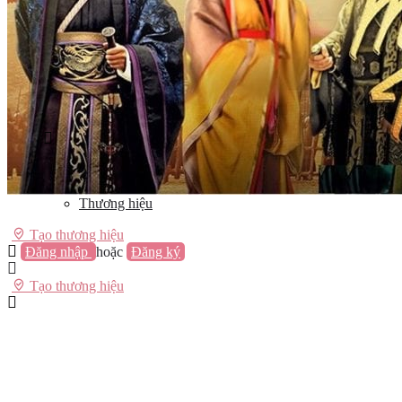
Vũng Tàu
Nha Trang
Đà Lạt
Cần Thơ
Quy Nhơn
Thừa Thiên Huế
Khác…
Blog
Sách / Truyện
Lifestyle
Giải trí
Thương hiệu
Tạo thương hiệu
Đăng nhập
hoặc
Đăng ký
Tạo thương hiệu