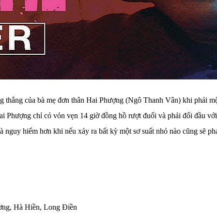
căng thẳng của bà mẹ đơn thân Hai Phượng (Ngô Thanh Vân) khi phải mộ
i Phượng chỉ có vỏn vẹn 14 giờ đồng hồ rượt đuổi và phải đối đầu với 
à nguy hiểm hơn khi nếu xảy ra bất kỳ một sơ suất nhỏ nào cũng sẽ phả
ơng, Hà Hiền, Long Điền