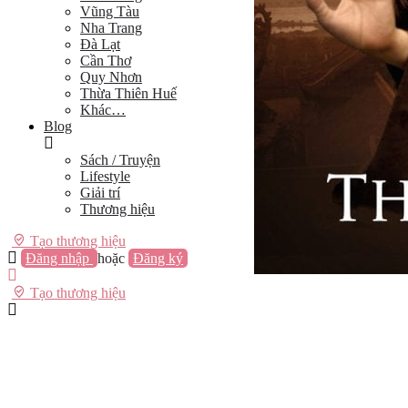
Vũng Tàu
Nha Trang
Đà Lạt
Cần Thơ
Quy Nhơn
Thừa Thiên Huế
Khác…
Blog
Sách / Truyện
Lifestyle
Giải trí
Thương hiệu
Tạo thương hiệu
Đăng nhập
hoặc
Đăng ký
Tạo thương hiệu