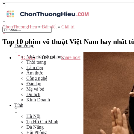
ChonThuongHieu
»
Bài viết
»
Giải trí
Top 10 phim võ thuật Việt Nam hay nhất từ
Danh mục
Nhà cửa/văn phòng
Th7
08
Share post
Giải trí
Thời trang
Làm đẹp
Ẩm thực
Công nghệ
Đào tạo
Mẹ và bé
Du lịch
Kinh Doanh
Tỉnh
Hà Nội
Tp Hồ Chí Minh
Đà Nẵng
Hải Phòng