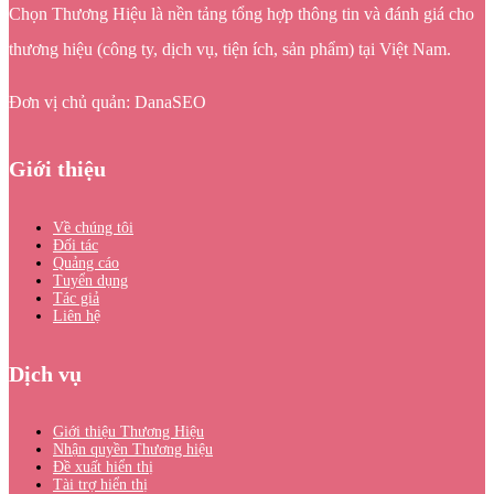
Chọn Thương Hiệu là nền tảng tổng hợp thông tin và đánh giá cho
thương hiệu (công ty, dịch vụ, tiện ích, sản phẩm) tại Việt Nam.
Đơn vị chủ quản: DanaSEO
Giới thiệu
Về chúng tôi
Đối tác
Quảng cáo
Tuyển dụng
Tác giả
Liên hệ
Dịch vụ
Giới thiệu Thương Hiệu
Nhận quyền Thương hiệu
Đề xuất hiển thị
Tài trợ hiển thị