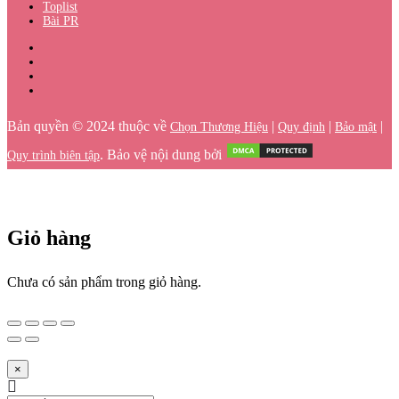
Toplist
Bài PR
Bản quyền © 2024 thuộc về
|
|
|
Chọn Thương Hiệu
Quy định
Bảo mật
. Bảo vệ nội dung bởi
Quy trình biên tập
Giỏ hàng
Chưa có sản phẩm trong giỏ hàng.
×