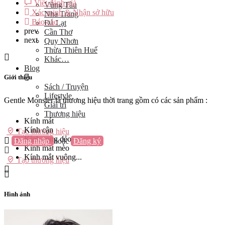
Viết đánh giá
Vũng Tàu
Xác minh & Nhận sở hữu
Nha Trang
Báo cáo
Đà Lạt
prev
Cần Thơ
next
Quy Nhơn
Thừa Thiên Huế
Khác…
Blog
Giới thiệu
Sách / Truyện
Lifestyle
Gentle Monster là thương hiệu thời trang gồm có các sản phẩm :
Giải trí
Thương hiệu
Kính mát
Kính cận
Tạo thương hiệu
Kính cọng dẻo
Đăng nhập
hoặc
Đăng ký
Kính mắt mèo
Kính mắt vuông...
Tạo thương hiệu
Hình ảnh