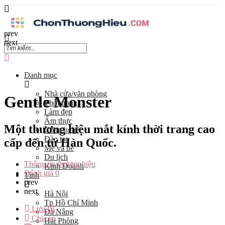
prev
next
Danh mục
Nhà cửa/văn phòng
Gentle Monster
Thời trang
Làm đẹp
Ẩm thực
Một thương hiệu mắt kính thời trang cao
Công nghệ
Đào tạo
cấp đến từ Hàn Quốc.
Mẹ và bé
Du lịch
Thông tin thương hiệu
Kinh Doanh
Đánh giá
0
Tỉnh
prev
next
Hà Nội
Tp Hồ Chí Minh
Lưu lại
Đà Nẵng
Chia sẻ
Hải Phòng