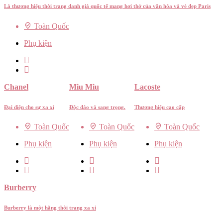
Là thương hiệu thời trang danh giá quốc tế mang hơi thở của văn hóa và vẻ đẹp Paris
Toàn Quốc
Phụ kiện
Chanel
Miu Miu
Lacoste
Đại diện cho sự xa xỉ
Độc đáo và sang trọng.
Thương hiệu cao cấp
Toàn Quốc
Toàn Quốc
Toàn Quốc
Phụ kiện
Phụ kiện
Phụ kiện
Burberry
Burberry là một hãng thời trang xa xỉ