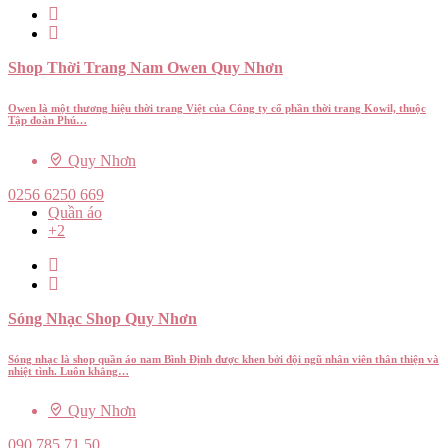
Shop Thời Trang Nam Owen Quy Nhơn
Owen là một thương hiệu thời trang Việt của Công ty cổ phần thời trang Kowil, thuộc
Tập đoàn Phú…
Quy Nhơn
0256 6250 669
Quần áo
+2
Sóng Nhạc Shop Quy Nhơn
Sóng nhạc là shop quần áo nam Bình Định được khen bởi đội ngũ nhân viên thân thiện và
nhiệt tình. Luôn khẳng…
Quy Nhơn
090 785 71 50