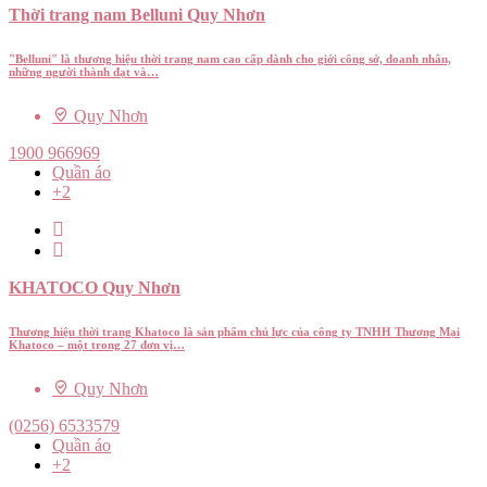
Thời trang nam Belluni Quy Nhơn
"Belluni" là thương hiệu thời trang nam cao cấp dành cho giới công sở, doanh nhân,
những người thành đạt và…
Quy Nhơn
1900 966969
Quần áo
+2
KHATOCO Quy Nhơn
Thương hiệu thời trang Khatoco là sản phẩm chủ lực của công ty TNHH Thương Mại
Khatoco – một trong 27 đơn vị…
Quy Nhơn
(0256) 6533579
Quần áo
+2