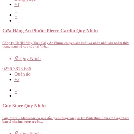
+1
Cửa Hàng An Phước Pierre Cardin Quy Nhơn
Công ty TNHH May Thêu Giày An Phước chuyên sản xuất và phân phối sản phẩm thời
trang nam nữ cao cấp tại Việt…
Quy Nhơn
0256 3813 686
Quần áo
+2
Guy Store Quy Nhơn
Guy Store – Menswear đã quá đỗi quen thuộc với giới trẻ Bình Định. Đến với Guy Store
bạn sẽ choáng ngợp trước…
Quy Nhơn