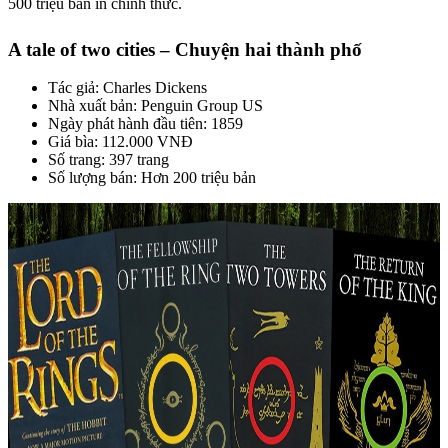
500 triệu bản in chính thức.
A tale of two cities – Chuyện hai thành phố
Tác giả: Charles Dickens
Nhà xuất bản: Penguin Group US
Ngày phát hành đầu tiên: 1859
Giá bìa: 112.000 VNĐ
Số trang: 397 trang
Số lượng bán: Hơn 200 triệu bản