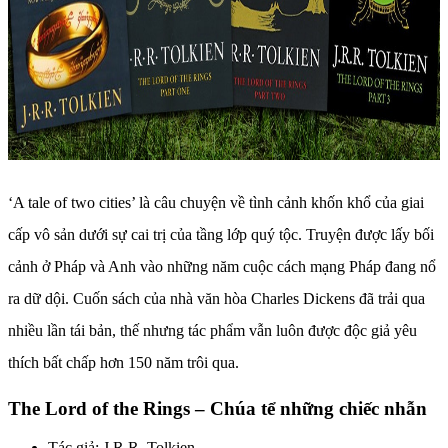
‘A tale of two cities’ là câu chuyện về tình cảnh khốn khổ của giai
cấp vô sản dưới sự cai trị của tầng lớp quý tộc. Truyện được lấy bối
cảnh ở Pháp và Anh vào những năm cuộc cách mạng Pháp đang nổ
ra dữ dội. Cuốn sách của nhà văn hòa Charles Dickens đã trải qua
nhiều lần tái bản, thế nhưng tác phẩm vẫn luôn được độc giả yêu
thích bất chấp hơn 150 năm trôi qua.
The Lord of the Rings – Chúa tể những chiếc nhẫn
Tác giả: J.R.R. Tolkien