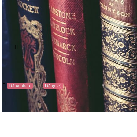
Vũng Tàu
Nha Trang
Đà Lạt
Cần Thơ
Quy Nhơn
Thừa Thiên Huế
Khác…
Blog
Sách / Truyện
Lifestyle
Giải trí
Thương hiệu
Tạo thương hiệu
Đăng nhập
hoặc
Đăng ký
Tạo thương hiệu