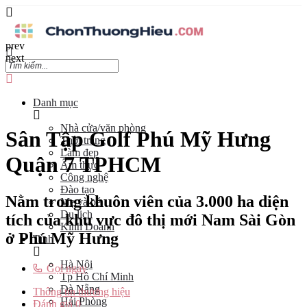
prev
next
Danh mục
Nhà cửa/văn phòng
Sân Tập Golf Phú Mỹ Hưng
Thời trang
Làm đẹp
Quận 7 TPHCM
Ẩm thực
Công nghệ
Đào tạo
Nằm trong khuôn viên của 3.000 ha diện
Mẹ và bé
Du lịch
tích của khu vực đô thị mới Nam Sài Gòn
Kinh Doanh
ở Phú Mỹ Hưng
Tỉnh
Hà Nội
Gọi ngay
Tp Hồ Chí Minh
Đà Nẵng
Thông tin thương hiệu
Hải Phòng
Đánh giá
0