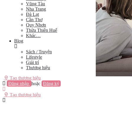
Vũng Tàu
Nha Trang
Đà Lạt
Cần Thơ
Quy Nhơn
Thừa Thiên Huế
Khác…
Blog
Sách / Truyện
Lifestyle
Giải trí
Thương hiệu
Tạo thương hiệu
Đăng nhập
hoặc
Đăng ký
Tạo thương hiệu