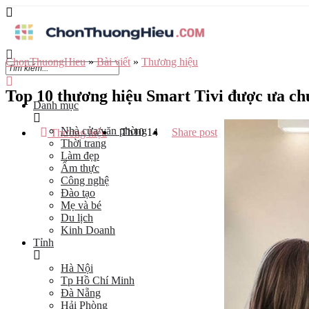
ChonThuongHieu
»
Bài viết
»
Thương hiệu
Top 10 thương hiệu Smart Tivi được ưa ch
Danh mục
Nhà cửa/văn phòng
Th10
14
Share post
Thương hiệu
Thời trang
Làm đẹp
Ẩm thực
Công nghệ
Đào tạo
Mẹ và bé
Du lịch
Kinh Doanh
Tỉnh
Hà Nội
Tp Hồ Chí Minh
Đà Nẵng
Hải Phòng