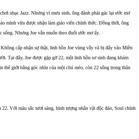
 chơi nhạc Jazz. Nhưng vì mưu sinh, ông đành phải gác lại ước mơ
báo mình vừa được nhận làm giáo viên chính thức. Đồng thời, ông
uộc sống. Nhưng Joe vẫn muốn theo đuổi ước mơ ấy.
. Không cấp nhận sự thật, linh hồn Joe vùng vẫy và bị đẩy vào Miền
gười. Tại đây, Joe được gặp gỡ 22, một linh hồn sơ sinh đang khám
ìn thế giới bằng góc nhìn của một chú mèo, còn 22 sống trong thân
 22. Với màu sắc tươi sáng, hình tượng nhân vật độc đáo, Soul chính