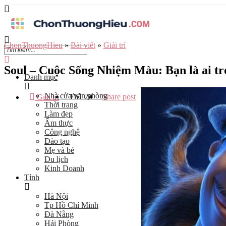
ChonThuongHieu
»
Bài viết
»
Giải trí
Soul – Cuộc Sống Nhiệm Màu: Bạn là ai tr
Danh mục
Nhà cửa/văn phòng
Th1
20
Share post
Giải trí
Thời trang
Làm đẹp
Ẩm thực
Công nghệ
Đào tạo
Mẹ và bé
Du lịch
Kinh Doanh
Tỉnh
Hà Nội
Tp Hồ Chí Minh
Đà Nẵng
Hải Phòng