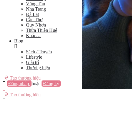
Vũng Tàu
Nha Trang
Đà Lạt
Cần Thơ
Quy Nhơn
Thừa Thiên Huế
Khác…
Blog
Sách / Truyện
Lifestyle
Giải trí
Thương hiệu
Tạo thương hiệu
Đăng nhập
hoặc
Đăng ký
Tạo thương hiệu