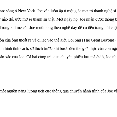
nhạc sống ở New York. Joe vẫn luôn ấp ủ một giấc mơ trở thành nghệ sĩ
 nào đó, ước mơ sẽ thành sự thật. Một ngày nọ, Joe nhận được thông 
Trong khi mẹ của Joe muốn ông theo nghề dạy để có tiền trang trải c
hồn của ông thoát ra và đi lạc vào thế giới Cõi Sau (The Great Beyond)
nh hình tính cách, sở thích trước khi bước đến thế giới thực của con n
hân xác của Joe. Cả hai cùng trải qua chuyến phiêu lưu mà ở đó, Joe nh
 một nguồn năng lượng tích cực thông qua chuyến hành trình của Joe và