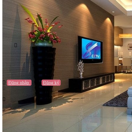
Vũng Tàu
Nha Trang
Đà Lạt
Cần Thơ
Quy Nhơn
Thừa Thiên Huế
Khác…
Blog
Sách / Truyện
Lifestyle
Giải trí
Thương hiệu
Tạo thương hiệu
Đăng nhập
hoặc
Đăng ký
Tạo thương hiệu