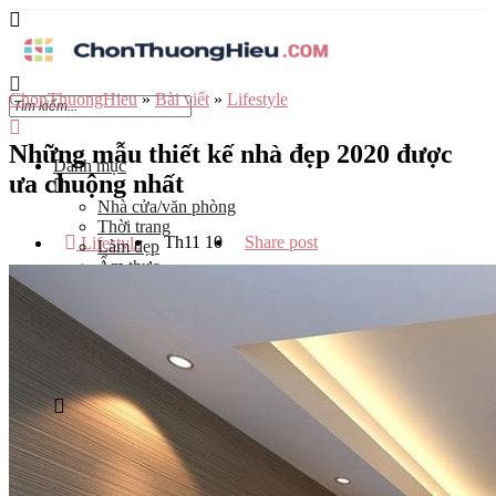
ChonThuongHieu
»
Bài viết
»
Lifestyle
Những mẫu thiết kế nhà đẹp 2020 được
Danh mục
ưa chuộng nhất
Nhà cửa/văn phòng
Thời trang
Th11
10
Share post
Lifestyle
Làm đẹp
Ẩm thực
Công nghệ
Đào tạo
Mẹ và bé
Du lịch
Kinh Doanh
Tỉnh
Hà Nội
Tp Hồ Chí Minh
Đà Nẵng
Hải Phòng