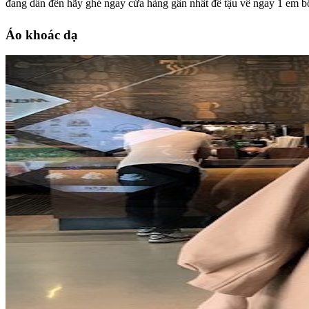
đang dần đến hãy ghé ngay cửa hàng gần nhất để tậu về ngay 1 em bố
Áo khoác dạ