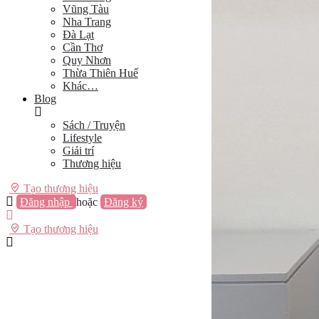
Vũng Tàu
Nha Trang
Đà Lạt
Cần Thơ
Quy Nhơn
Thừa Thiên Huế
Khác…
Blog
Sách / Truyện
Lifestyle
Giải trí
Thương hiệu
Tạo thương hiệu
Đăng nhập
hoặc
Đăng ký
Tạo thương hiệu