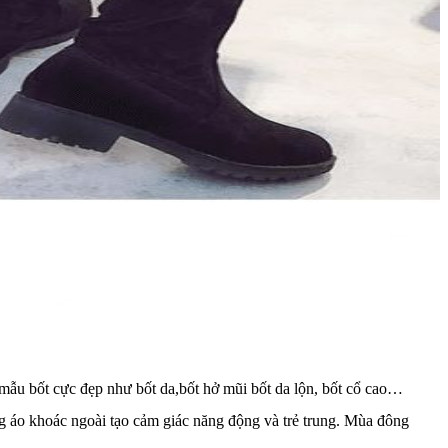
mẫu bốt cực đẹp như bốt da,bốt hở mũi bốt da lộn, bốt cổ cao…
ng áo khoác ngoài tạo cảm giác năng động và trẻ trung. Mùa đông