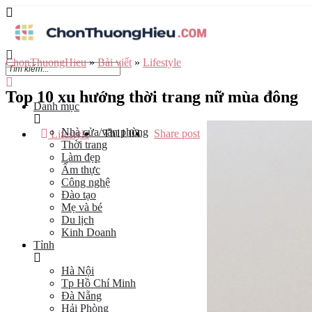
ChonThuongHieu
»
Bài viết
»
Lifestyle
Top 10 xu hướng thời trang nữ mùa đông
Danh mục
Nhà cửa/văn phòng
Th11
03
Share post
Lifestyle
Thời trang
Làm đẹp
Ẩm thực
Công nghệ
Đào tạo
Mẹ và bé
Du lịch
Kinh Doanh
Tỉnh
Hà Nội
Tp Hồ Chí Minh
Đà Nẵng
Hải Phòng