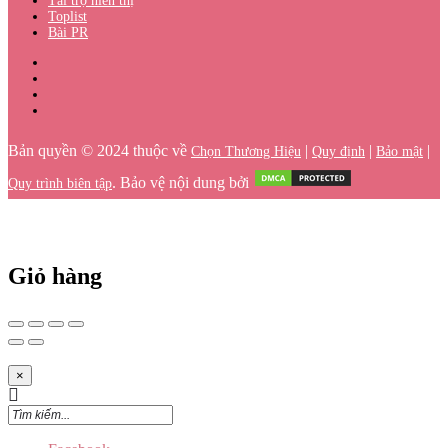
Tài trợ hiển thị
Toplist
Bài PR
Bản quyền © 2024 thuộc về
|
|
|
Chọn Thương Hiệu
Quy định
Bảo mật
. Bảo vệ nội dung bởi
Quy trình biên tập
Giỏ hàng
×