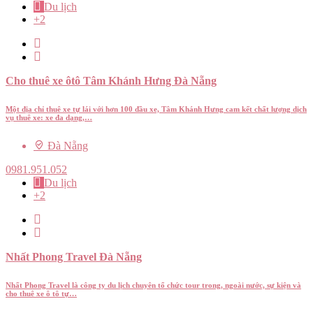
Du lịch
+2
Cho thuê xe ôtô Tâm Khánh Hưng Đà Nẵng
Một địa chỉ thuê xe tự lái với hơn 100 đầu xe, Tâm Khánh Hưng cam kết chất lượng dịch
vụ thuê xe: xe đa dạng,…
Đà Nẵng
0981.951.052
Du lịch
+2
Nhất Phong Travel Đà Nẵng
Nhất Phong Travel là công ty du lịch chuyên tổ chức tour trong, ngoài nước, sự kiện và
cho thuê xe ô tô tự…