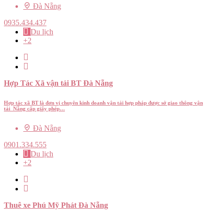
Đà Nẵng
0935.434.437
Du lịch
+2
Hợp Tác Xã vận tải BT Đà Nẵng
Hợp tác xã BT là đơn vị chuyên kinh doanh vận tải hợp pháp được sở giao thông vận
tải Nẵng cấp giấy phép…
Đà Nẵng
0901.334.555
Du lịch
+2
Thuê xe Phú Mỹ Phát Đà Nẵng