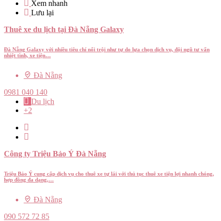
Xem nhanh
Lưu lại
Thuê xe du lịch tại Đà Nẵng Galaxy
Đà Nẵng Galaxy với nhiều tiêu chí nổi trội như tự do lựa chọn dịch vụ, đội ngũ tư vấn
nhiệt tình, xe tiện…
Đà Nẵng
0981 040 140
Du lịch
+2
Công ty Triệu Bảo Ý Đà Nẵng
Triệu Bảo Ý cung cấp dịch vụ cho thuê xe tự lái với thủ tục thuê xe tiện lợi nhanh chóng,
hợp đồng đa dạng,…
Đà Nẵng
090 572 72 85