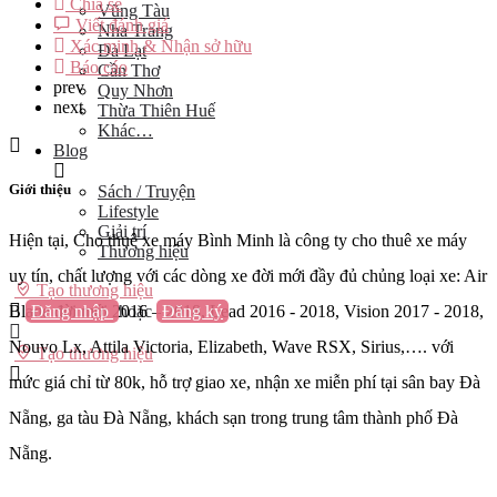
Chia sẻ
Vũng Tàu
Viết đánh giá
Nha Trang
Xác minh & Nhận sở hữu
Đà Lạt
Báo cáo
Cần Thơ
prev
Quy Nhơn
next
Thừa Thiên Huế
Khác…
Blog
Giới thiệu
Sách / Truyện
Lifestyle
Giải trí
Hiện tại, Cho thuê xe máy Bình Minh là công ty cho thuê xe máy
Thương hiệu
uy tín, chất lượng với các dòng xe đời mới đầy đủ chủng loại xe: Air
Tạo thương hiệu
Đăng nhập
hoặc
Đăng ký
Blade đời mới 2016 – 2018, Lead 2016 - 2018, Vision 2017 - 2018,
Nouvo Lx, Attila Victoria, Elizabeth, Wave RSX, Sirius,…. với
Tạo thương hiệu
mức giá chỉ từ 80k, hỗ trợ giao xe, nhận xe miễn phí tại sân bay Đà
Nẵng, ga tàu Đà Nẵng, khách sạn trong trung tâm thành phố Đà
Nẵng.