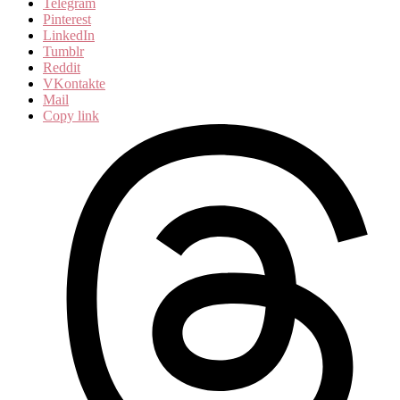
Telegram
Pinterest
LinkedIn
Tumblr
Reddit
VKontakte
Mail
Copy link