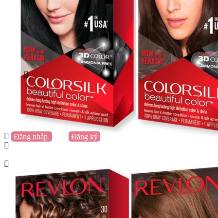
Vũng Tàu
Nha Trang
Đà Lạt
Cần Thơ
Quy Nhơn
Thừa Thiên Huế
Khác…
Blog
Sách / Truyện
Lifestyle
Giải trí
Thương hiệu
Tạo thương hiệu
Đăng nhập
hoặc
Đăng ký
Tạo thương hiệu