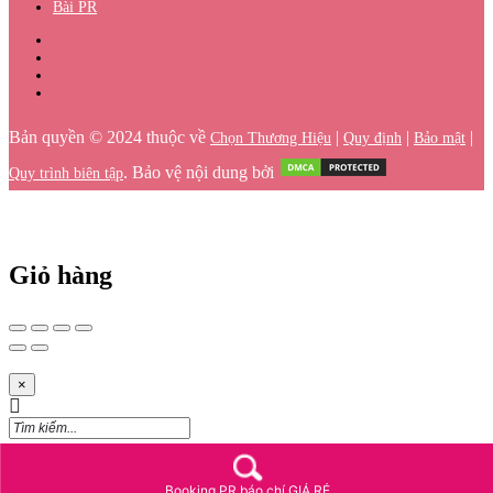
Bài PR
Bản quyền © 2024 thuộc về
|
|
|
Chọn Thương Hiệu
Quy định
Bảo mật
. Bảo vệ nội dung bởi
Quy trình biên tập
Giỏ hàng
×
Booking PR báo chí GIÁ RẺ