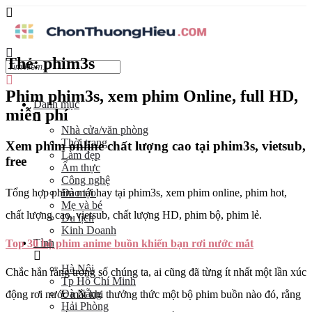
Thẻ:
phim3s
Phim phim3s, xem phim Online, full HD,
Danh mục
miễn phí
Nhà cửa/văn phòng
Thời trang
Xem phim online chất lượng cao tại phim3s, vietsub,
Làm đẹp
free
Ẩm thực
Công nghệ
Đào tạo
Tổng hợp phim mới hay tại phim3s, xem phim online, phim hot,
Mẹ và bé
chất lượng cao, vietsub, chất lượng HD, phim bộ, phim lẻ.
Du lịch
Kinh Doanh
Tỉnh
Top 30 bộ phim anime buồn khiến bạn rơi nước mắt
Hà Nội
Chắc hẳn rằng trong số chúng ta, ai cũng đã từng ít nhất một lần xúc
Tp Hồ Chí Minh
Đà Nẵng
động rơi nước mắt khi thưởng thức một bộ phim buồn nào đó, rằng
Hải Phòng