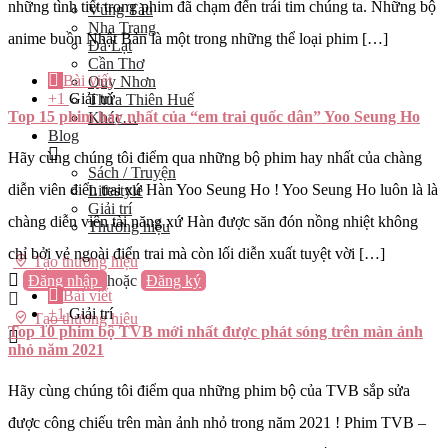
những tình tiết trong phim đã chạm đến trái tim chúng ta. Những bộ
Vũng Tàu
Nha Trang
anime buồn Nhật Bản là một trong những thể loại phim […]
Đà Lạt
Cần Thơ
Bài viết
Quy Nhơn
+1
Giải trí
Thừa Thiên Huế
Top 15 phim hay nhất của “em trai quốc dân” Yoo Seung Ho
Khác…
Blog
Hãy cùng chúng tôi điểm qua những bộ phim hay nhất của chàng
Sách / Truyện
diễn viên điển trai xứ Hàn Yoo Seung Ho ! Yoo Seung Ho luôn là là
Lifestyle
Giải trí
chàng diễn viên tài năng xứ Hàn được săn đón nồng nhiệt không
Thương hiệu
chỉ bởi vẻ ngoài điển trai mà còn lối diễn xuất tuyệt vời […]
Tạo thương hiệu
Đăng nhập
hoặc
Đăng ký
Bài viết
+1
Giải trí
Tạo thương hiệu
Top 10 phim bộ TVB mới nhất được phát sóng trên màn ảnh
nhỏ năm 2021
Hãy cùng chúng tôi điểm qua những phim bộ của TVB sắp sửa
được công chiếu trên màn ảnh nhỏ trong năm 2021 ! Phim TVB –