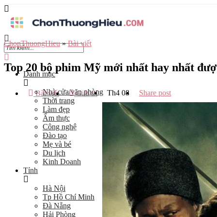
ChonThuongHieu
»
Bài viết
Top 20 bộ phim Mỹ mới nhất hay nhất đượ
Danh mục
Nhà cửa/văn phòng
Th4
08
Share post
Bài viết
Giải trí
Thời trang
Làm đẹp
Ẩm thực
Công nghệ
Đào tạo
Mẹ và bé
Du lịch
Kinh Doanh
Tỉnh
Hà Nội
Tp Hồ Chí Minh
Đà Nẵng
Hải Phòng