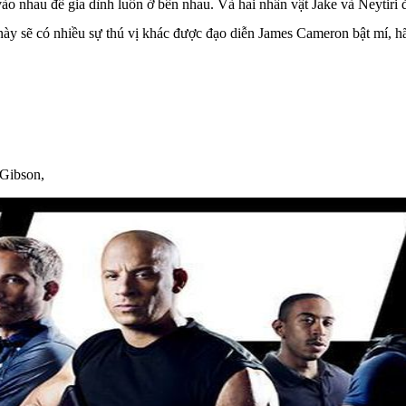
 vào nhau để gia dình luôn ở bên nhau. Và hai nhân vật Jake và Neytiri
ày sẽ có nhiều sự thú vị khác được đạo diễn James Cameron bật mí, hã
 Gibson,