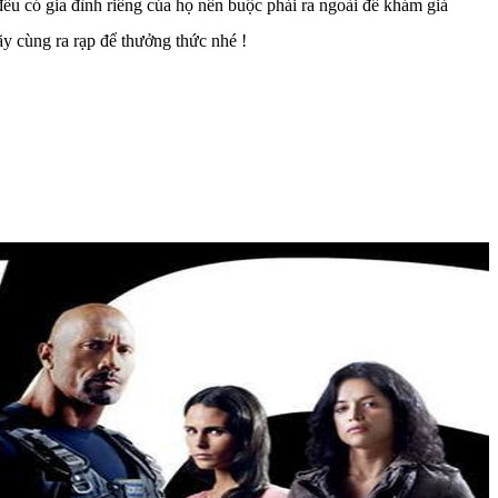
 đều có gia đình riêng của họ nên buộc phải ra ngoài để khám giả
y cùng ra rạp để thưởng thức nhé !