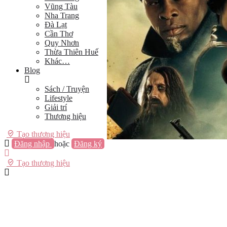
Vũng Tàu
Nha Trang
Đà Lạt
Cần Thơ
Quy Nhơn
Thừa Thiên Huế
Khác…
Blog
Sách / Truyện
Lifestyle
Giải trí
Thương hiệu
Tạo thương hiệu
Đăng nhập
hoặc
Đăng ký
Tạo thương hiệu