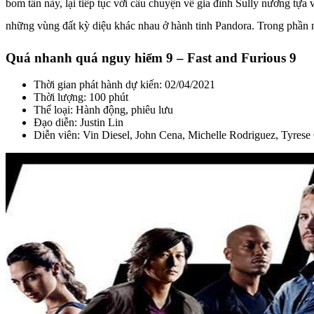
bom tấn này, lại tiếp tục với câu chuyện về gia đình Sully nương tựa
những vùng đất kỳ diệu khác nhau ở hành tinh Pandora. Trong phần n
Quá nhanh quá nguy hiểm 9 – Fast and Furious 9
Thời gian phát hành dự kiến: 02/04/2021
Thời lượng: 100 phút
Thể loại: Hành động, phiêu lưu
Đạo diễn: Justin Lin
Diễn viên: Vin Diesel, John Cena, Michelle Rodriguez, Tyrese