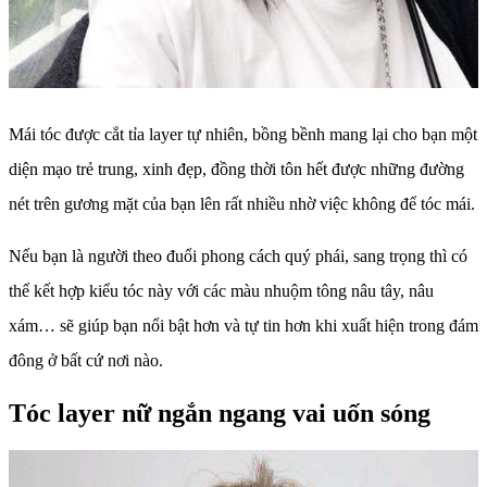
Mái tóc được cắt tỉa layer tự nhiên, bồng bềnh mang lại cho bạn một
diện mạo trẻ trung, xinh đẹp, đồng thời tôn hết được những đường
nét trên gương mặt của bạn lên rất nhiều nhờ việc không để tóc mái.
Nếu bạn là người theo đuổi phong cách quý phái, sang trọng thì có
thể kết hợp kiểu tóc này với các màu nhuộm tông nâu tây, nâu
xám… sẽ giúp bạn nổi bật hơn và tự tin hơn khi xuất hiện trong đám
đông ở bất cứ nơi nào.
Tóc layer nữ ngắn ngang vai uốn sóng