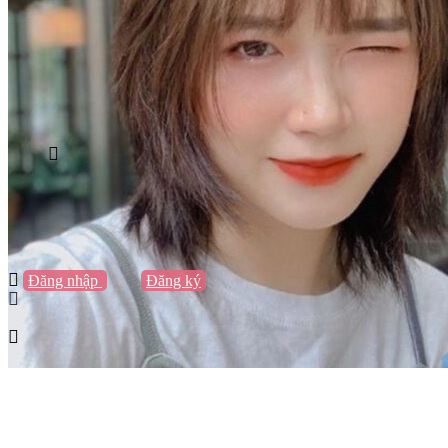
Vũng Tàu
Nha Trang
Đà Lạt
Cần Thơ
Quy Nhơn
Thừa Thiên Huế
Khác…
Blog
Sách / Truyện
Lifestyle
Giải trí
Thương hiệu
Tạo thương hiệu
Đăng nhập
hoặc
Đăng ký
Tạo thương hiệu