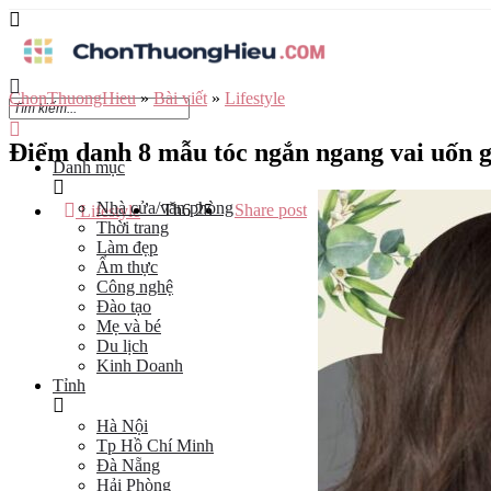
ChonThuongHieu
»
Bài viết
»
Lifestyle
Điểm danh 8 mẫu tóc ngắn ngang vai uốn g
Danh mục
Nhà cửa/văn phòng
Th6
25
Share post
Lifestyle
Thời trang
Làm đẹp
Ẩm thực
Công nghệ
Đào tạo
Mẹ và bé
Du lịch
Kinh Doanh
Tỉnh
Hà Nội
Tp Hồ Chí Minh
Đà Nẵng
Hải Phòng