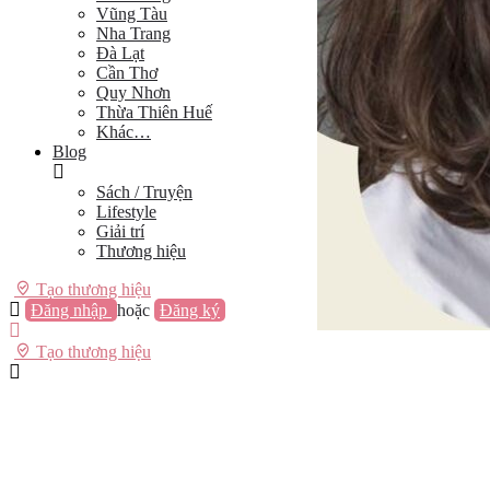
Vũng Tàu
Nha Trang
Đà Lạt
Cần Thơ
Quy Nhơn
Thừa Thiên Huế
Khác…
Blog
Sách / Truyện
Lifestyle
Giải trí
Thương hiệu
Tạo thương hiệu
Đăng nhập
hoặc
Đăng ký
Tạo thương hiệu