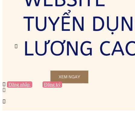
Vũng Tàu
Nha Trang
Đà Lạt
Cần Thơ
Quy Nhơn
Thừa Thiên Huế
Khác…
Blog
Sách / Truyện
Lifestyle
Giải trí
Thương hiệu
Tạo thương hiệu
Đăng nhập
hoặc
Đăng ký
Tạo thương hiệu