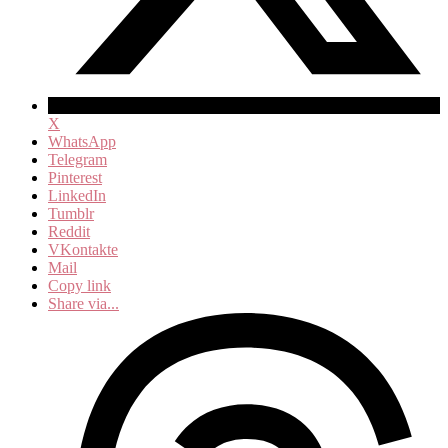
X
WhatsApp
Telegram
Pinterest
LinkedIn
Tumblr
Reddit
VKontakte
Mail
Copy link
Share via...