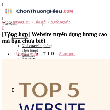
ChonThuongHieu
»
Bài viết
»
Nghề nghiệp
[Tổng hợp] Website tuyển dụng lương cao
Danh mục
mà bạn chưa biết
Nhà cửa/văn phòng
Thời trang
Th1
12
Share post
Nghề nghiệp
Làm đẹp
Ẩm thực
Công nghệ
Đào tạo
Mẹ và bé
Du lịch
Kinh Doanh
Tỉnh
Hà Nội
Tp Hồ Chí Minh
Đà Nẵng
Hải Phòng