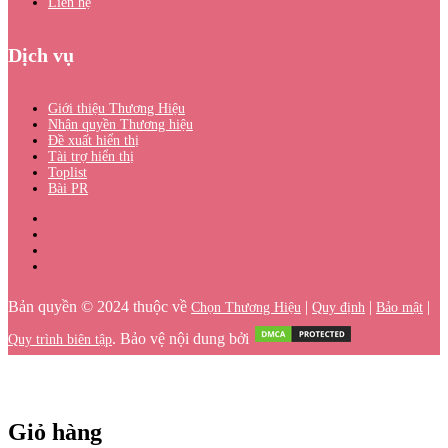
Liên hệ
Dịch vụ
Giới thiệu Thương Hiệu
Nhận quyền Thương hiệu
Đề xuất hiển thị
Tài trợ hiển thị
Toplist
Bài PR
Bản quyền © 2024 thuộc về
|
|
|
Chọn Thương Hiệu
Quy định
Bảo mật
. Bảo vệ nội dung bởi
Quy trình biên tập
Giỏ hàng