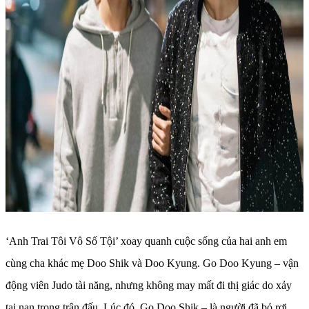
‘Anh Trai Tôi Vô Số Tội’ xoay quanh cuộc sống của hai anh em
cùng cha khác mẹ Doo Shik và Doo Kyung. Go Doo Kyung – vận
động viên Judo tài năng, nhưng không may mất đi thị giác do xảy
tai nạn trong trận đấu. Lúc đó, Go Doo Shik – là người đã bỏ rơi