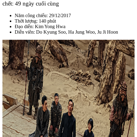
chết: 49 ngày cuối cùng
Năm công chiếu: 29/12/2017
Thời lượng: 140 phút
Đạo diễn: Kim Yong Hwa
Diễn viên: Do Kyung Soo, Ha Jung Woo, Ju Ji Hoon