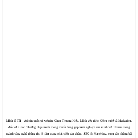
Mình là Tài – Admin quản trị website Chọn Thương Hiệu. Mình yêu thích Công nghệ và Marketing,
đến với Chọn Thương Hiệu mình mong muốn đóng góp kinh nghiệm của mình với 10 năm trong
ngành công nghệ thông tin, 8 năm trong phát triển sản phẩm, SEO & Marekting, cung cấp những bài