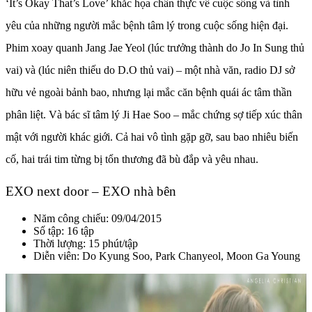
‘It’s Okay That’s Love’ khắc họa chân thực về cuộc sống và tình
yêu của những người mắc bệnh tâm lý trong cuộc sống hiện đại.
Phim xoay quanh Jang Jae Yeol (lúc trưởng thành do Jo In Sung thủ
vai) và (lúc niên thiếu do D.O thủ vai) – một nhà văn, radio DJ sở
hữu vẻ ngoài bảnh bao, nhưng lại mắc căn bệnh quái ác tâm thần
phân liệt. Và bác sĩ tâm lý Ji Hae Soo – mắc chứng sợ tiếp xúc thân
mật với người khác giới. Cả hai vô tình gặp gỡ, sau bao nhiêu biến
cố, hai trái tim từng bị tổn thương đã bù đắp và yêu nhau.
EXO next door – EXO nhà bên
Năm công chiếu: 09/04/2015
Số tập: 16 tập
Thời lượng: 15 phút/tập
Diễn viên: Do Kyung Soo, Park Chanyeol, Moon Ga Young