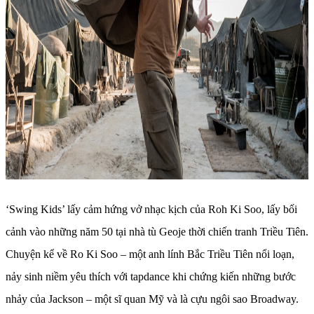
‘Swing Kids’ lấy cảm hứng vở nhạc kịch của Roh Ki Soo, lấy bối
cảnh vào những năm 50 tại nhà tù Geoje thời chiến tranh Triều Tiên.
Chuyện kể về Ro Ki Soo – một anh lính Bắc Triều Tiên nổi loạn,
nảy sinh niềm yêu thích với tapdance khi chứng kiến những bước
nhảy của Jackson – một sĩ quan Mỹ và là cựu ngôi sao Broadway.