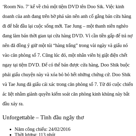
‘Room No. 7’ kể về chủ một tiệm DVD tên Doo Sik. Việc kinh
doanh của anh đang trên bờ phá sản nên anh cố gắng bán cửa hàng
đi để bắt đầu lại cuộc sống mới. Tae Jung – một thanh niên nghèo
đang làm bán thời gian tại cửa hàng DVD. Vì cần tiền gấp để trả nợ
nên đã đồng ý giữ một túi “hàng trắng” trong vài ngày và giấu nó
vào căn phòng số 7. Cũng lúc đó, một nhân viên bị giật điện chết
ngay tại tiệm DVD. Để có thể bán được cửa hàng, Doo Shik buộc
phải giấu chuyện này và xóa bỏ bỏ hết những chứng cứ. Doo Shik
và Tae Jung đã giấu cái xác trong căn phòng số 7. Từ đó cuộc chiến
ác liệt nhằm giành quyền kiểm soát căn phòng kinh khủng này bắt
đầu xảy ra.
Unforgettable – Tình đầu ngây thơ
Năm công chiếu: 24/02/2016
Thời lượng: 113 phút