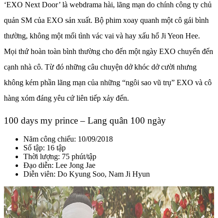
‘EXO Next Door’ là webdrama hài, lãng mạn do chính công ty chủ
quản SM của EXO sản xuất. Bộ phim xoay quanh một cô gái bình
thường, không một mối tình vác vai và hay xấu hổ Ji Yeon Hee.
Mọi thứ hoàn toàn bình thường cho đến một ngày EXO chuyển đến
cạnh nhà cô. Từ đó những câu chuyện dở khóc dở cười nhưng
không kém phần lãng mạn của những “ngôi sao vũ trụ” EXO và cô
hàng xóm đáng yêu cứ liên tiếp xảy đến.
100 days my prince – Lang quân 100 ngày
Năm công chiếu: 10/09/2018
Số tập: 16 tập
Thời lượng: 75 phút/tập
Đạo diễn: Lee Jong Jae
Diễn viên: Do Kyung Soo, Nam Ji Hyun