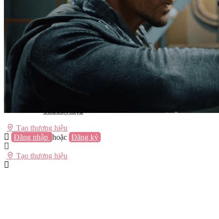
Vũng Tàu
Nha Trang
Đà Lạt
Cần Thơ
Quy Nhơn
Thừa Thiên Huế
Khác…
Blog
Sách / Truyện
Lifestyle
Giải trí
Thương hiệu
Tạo thương hiệu
Đăng nhập
hoặc
Đăng ký
Tạo thương hiệu