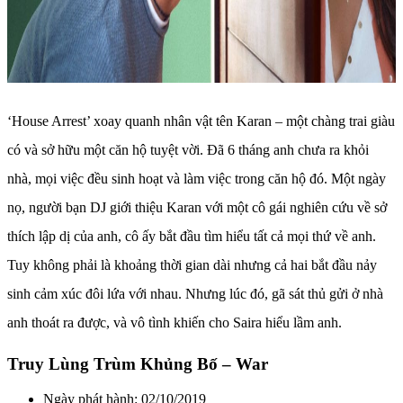
‘House Arrest’ xoay quanh nhân vật tên Karan – một chàng trai giàu
có và sở hữu một căn hộ tuyệt vời. Đã 6 tháng anh chưa ra khỏi
nhà, mọi việc đều sinh hoạt và làm việc trong căn hộ đó. Một ngày
nọ, người bạn DJ giới thiệu Karan với một cô gái nghiên cứu về sở
thích lập dị của anh, cô ấy bắt đầu tìm hiểu tất cả mọi thứ về anh.
Tuy không phải là khoảng thời gian dài nhưng cả hai bắt đầu nảy
sinh cảm xúc đôi lứa với nhau. Nhưng lúc đó, gã sát thủ gửi ở nhà
anh thoát ra được, và vô tình khiến cho Saira hiểu lầm anh.
Truy Lùng Trùm Khủng Bố – War
Ngày phát hành: 02/10/2019