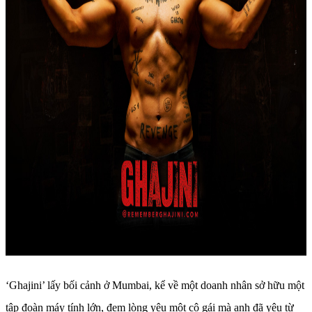
‘Ghajini’ lấy bối cảnh ở Mumbai, kể về một doanh nhân sở hữu một
tập đoàn máy tính lớn, đem lòng yêu một cô gái mà anh đã yêu từ