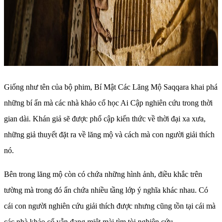
Giống như tên của bộ phim, Bí Mật Các Lăng Mộ Saqqara khai phá
những bí ẩn mà các nhà khảo cổ học Ai Cập nghiên cứu trong thời
gian dài. Khán giả sẽ được phổ cập kiến thức về thời đại xa xưa,
những giả thuyết đặt ra về lăng mộ và cách mà con người giải thích
nó.
Bên trong lăng mộ còn có chứa những hình ảnh, điều khắc trên
tường mà trong đó ẩn chứa nhiều tầng lớp ý nghĩa khác nhau. Có
cái con người nghiên cứu giải thích được nhưng cũng tồn tại cái mà
các nhà khảo cổ vẫn đang miệt mài tìm tòi nghiên cứu.