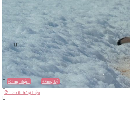
Vũng Tàu
Nha Trang
Đà Lạt
Cần Thơ
Quy Nhơn
Thừa Thiên Huế
Khác…
Blog
Sách / Truyện
Lifestyle
Giải trí
Thương hiệu
Tạo thương hiệu
Đăng nhập
hoặc
Đăng ký
Tạo thương hiệu