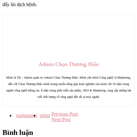
đẩy lùi dịch bệnh.
Admin Chọn Thương Hiệu
Mình là Tài – Admin quản trị website Chọn Thương Hiệu. Mình yêu thích Công nghệ và Marketing,
đến với Chọn Thương Hiệu mình mong muốn đóng góp kinh nghiệm của mình với 10 năm trong
ngành công nghệ thông tin, 8 năm trong phát triển sản phẩm, SEO & Marekting, cung cấp những bài
viết chất lượng về công nghệ đến tất cả mọi người.
Previous Post
mphimmoi
phim
Next Post
Bình luận