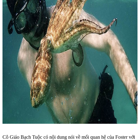
Cô Giáo Bạch Tuộc có nội dung nói về mối quan hệ của Foster với