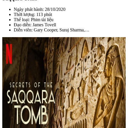
Ngày phát hành: 28/10/2020
Thời lượng: 113 phút
Thể loại: Phim tài liệu
Đạo diễn: James Tovell
Diễn viên: Gary Cooper, Suraj Sharma,…