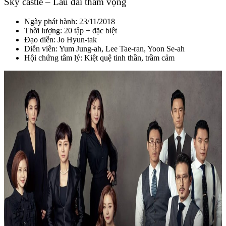
Sky castle – Lâu đài tham vọng
Ngày phát hành: 23/11/2018
Thời lượng: 20 tập + đặc biệt
Đạo diễn:
Jo Hyun-tak
Diễn viên: Yum Jung-ah, Lee Tae-ran, Yoon Se-ah
Hội chứng tâm lý: Kiệt quệ tinh thần, trầm cảm