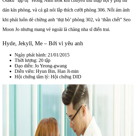
Otaku “lập dị” Hong Nam Bok khi chuyên thu thập nội y phụ nữ
dán kín phòng, và cả gã nói lắp thích cười phòng 306. Nỗi ám ảnh
khi phải luôn dè chừng anh ‘thịt bò’ phòng 302, và ‘thần chết” Seo
Moon Jo nhưng mang vẻ ngoài là chàng nha sĩ điển trai.
Hyde, Jekyll, Me – Bởi vì yêu anh
Ngày phát hành: 21/01/2015
Thời lượng: 20 tập
Đạo diễn:
Jo Yeong-gwang
Diễn viên: Hyun Bin, Han Ji-min
Hội chứng tâm lý: Hội chứng DID