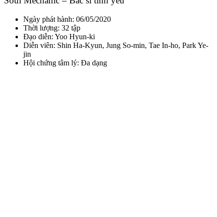
Soul Mechanic – Bác sĩ tình yêu
Ngày phát hành: 06/05/2020
Thời lượng: 32 tập
Đạo diễn:
Yoo Hyun-ki
Diễn viên: Shin Ha-Kyun, Jung So-min, Tae In-ho, Park Ye-
jin
Hội chứng tâm lý: Đa dạng