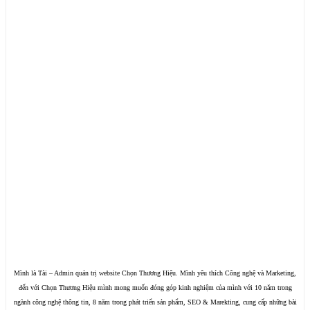
Mình là Tài – Admin quản trị website Chọn Thương Hiệu. Mình yêu thích Công nghệ và Marketing,
đến với Chọn Thương Hiệu mình mong muốn đóng góp kinh nghiệm của mình với 10 năm trong
ngành công nghệ thông tin, 8 năm trong phát triển sản phẩm, SEO & Marekting, cung cấp những bài