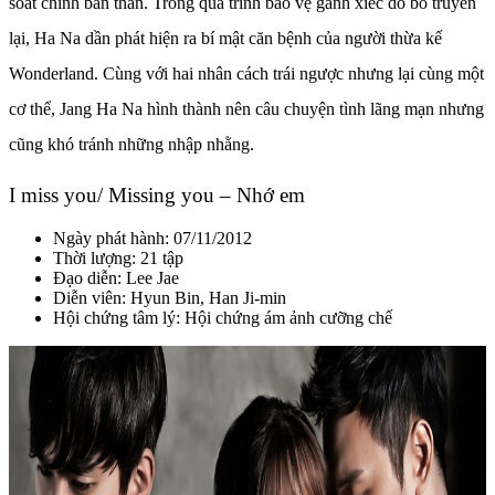
soát chính bản thân. Trong quá trình bảo vệ gánh xiếc do bố truyền
lại, Ha Na dần phát hiện ra bí mật căn bệnh của người thừa kế
Wonderland. Cùng với hai nhân cách trái ngược nhưng lại cùng một
cơ thể, Jang Ha Na hình thành nên câu chuyện tình lãng mạn nhưng
cũng khó tránh những nhập nhằng.
I miss you/ Missing you – Nhớ em
Ngày phát hành: 07/11/2012
Thời lượng: 21 tập
Đạo diễn:
Lee Jae
Diễn viên: Hyun Bin, Han Ji-min
Hội chứng tâm lý: Hội chứng ám ảnh cưỡng chế