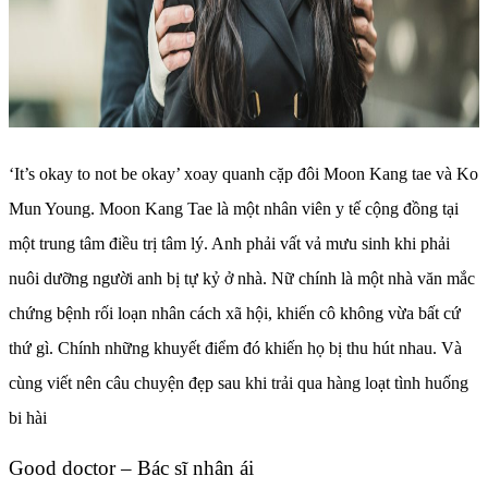
‘It’s okay to not be okay’ xoay quanh cặp đôi Moon Kang tae và Ko
Mun Young. Moon Kang Tae là một nhân viên y tế cộng đồng tại
một trung tâm điều trị tâm lý. Anh phải vất vả mưu sinh khi phải
nuôi dưỡng người anh bị tự kỷ ở nhà. Nữ chính là một nhà văn mắc
chứng bệnh rối loạn nhân cách xã hội, khiến cô không vừa bất cứ
thứ gì. Chính những khuyết điểm đó khiến họ bị thu hút nhau. Và
cùng viết nên câu chuyện đẹp sau khi trải qua hàng loạt tình huống
bi hài
Good doctor – Bác sĩ nhân ái