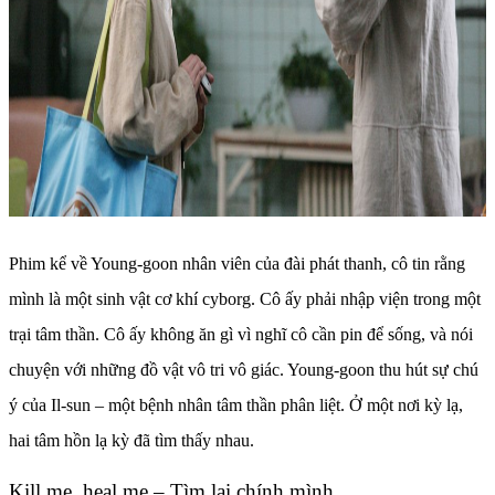
Phim kể về Young-goon nhân viên của đài phát thanh, cô tin rằng
mình là một sinh vật cơ khí cyborg. Cô ấy phải nhập viện trong một
trại tâm thần. Cô ấy không ăn gì vì nghĩ cô cần pin để sống, và nói
chuyện với những đồ vật vô tri vô giác. Young-goon thu hút sự chú
ý của Il-sun – một bệnh nhân tâm thần phân liệt. Ở một nơi kỳ lạ,
hai tâm hồn lạ kỳ đã tìm thấy nhau.
Kill me, heal me – Tìm lại chính mình