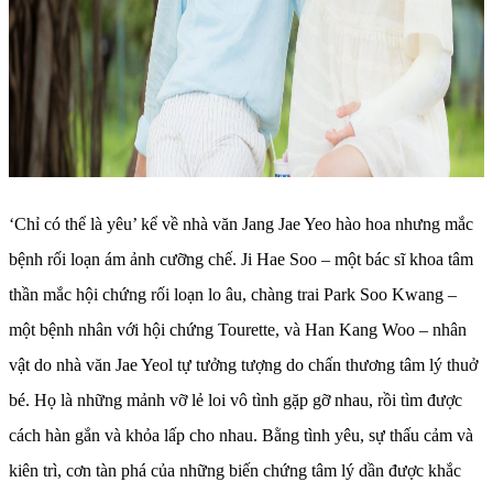
‘Chỉ có thể là yêu’ kể về nhà văn Jang Jae Yeo hào hoa nhưng mắc
bệnh rối loạn ám ảnh cưỡng chế. Ji Hae Soo – một bác sĩ khoa tâm
thần mắc hội chứng rối loạn lo âu, chàng trai Park Soo Kwang –
một bệnh nhân với hội chứng Tourette, và Han Kang Woo – nhân
vật do nhà văn Jae Yeol tự tưởng tượng do chấn thương tâm lý thuở
bé. Họ là những mảnh vỡ lẻ loi vô tình gặp gỡ nhau, rồi tìm được
cách hàn gắn và khỏa lấp cho nhau. Bằng tình yêu, sự thấu cảm và
kiên trì, cơn tàn phá của những biến chứng tâm lý dần được khắc