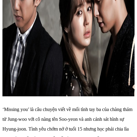
‘Missing you’ là câu chuyện viết về mối tình tay ba của chàng thám
tử Jung-woo với cô nàng tên Soo-yeon và anh cảnh sát hình sự
Hyung-joon. Tình yêu chớm nở ở tuổi 15 nhưng học phải chia lìa