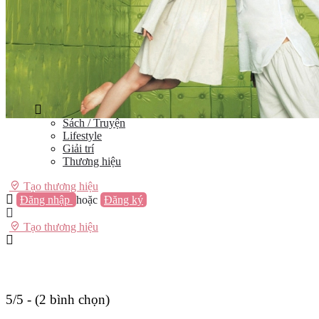
Vũng Tàu
Nha Trang
Đà Lạt
Cần Thơ
Quy Nhơn
Thừa Thiên Huế
Khác…
Blog
Sách / Truyện
Lifestyle
Giải trí
Thương hiệu
Tạo thương hiệu
Đăng nhập
hoặc
Đăng ký
Tạo thương hiệu
5/5 - (2 bình chọn)