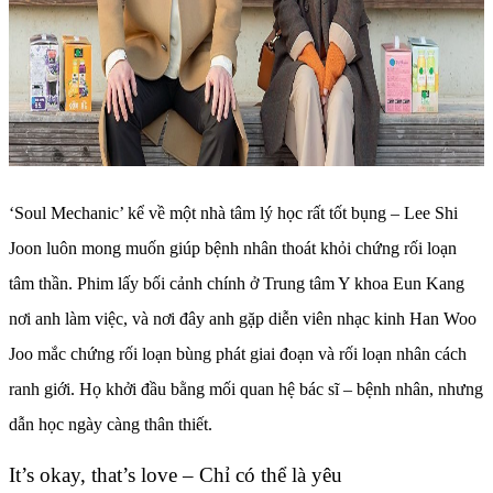
‘Soul Mechanic’ kể về một nhà tâm lý học rất tốt bụng – Lee Shi
Joon luôn mong muốn giúp bệnh nhân thoát khỏi chứng rối loạn
tâm thần. Phim lấy bối cảnh chính ở Trung tâm Y khoa Eun Kang
nơi anh làm việc, và nơi đây anh gặp diễn viên nhạc kinh Han Woo
Joo mắc chứng rối loạn bùng phát giai đoạn và rối loạn nhân cách
ranh giới. Họ khởi đầu bằng mối quan hệ bác sĩ – bệnh nhân, nhưng
dẫn học ngày càng thân thiết.
It’s okay, that’s love – Chỉ có thể là yêu