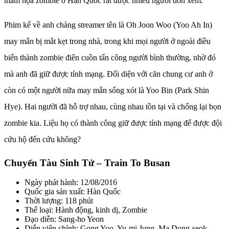
thảm họa zombie ở Hàn Quốc rất được nhiều người đón xem.
Phim kể về anh chàng streamer tên là Oh Joon Woo (Yoo Ah In)
may mắn bị mắt kẹt trong nhà, trong khi mọi người ở ngoài điều
biến thành zombie điên cuồn tấn công người bình thường, nhờ đó
mà anh đã giữ được tính mạng. Đối diện với căn chung cư anh ở
còn có một người nữa may mắn sống xót là Yoo Bin (Park Shin
Hye). Hai người đã hỗ trợ nhau, cùng nhau tồn tại và chống lại bọn
zombie kia. Liệu họ có thành công giữ được tính mạng để được đội
cứu hộ đến cứu không?
Chuyến Tàu Sinh Tử – Train To Busan
Ngày phát hành: 12/08/2016
Quốc gia sản xuất: Hàn Quốc
Thời lượng: 118 phút
Thể loại: Hành động, kinh dị, Zombie
Đạo diễn: Sang-ho Yeon
Diễn viên chính: Gong Yoo, Yu-mi Jung, Ma Dong-seok