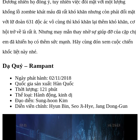
Đương nhiên họ đồng ý, tuy nhiên việc đối mặt với một lượng
khổng lồ zombie khát máu đã rất khó khăn nhưng còn phải đối mặt
với lữ đoàn 631 độc ác vô cùng thì khó khăn lại thêm khó khăn, cơ
hội trở về là rất ít. Nhưng may mắn thay nhờ sự giúp đỡ của cặp chị
em đã khiến họ có thêm sức mạnh. Hãy cùng đón xem cuộc chiến
khốc liệt này nhé.
Dạ Quỷ – Rampant
Ngày phát hành: 02/11/2018
Quốc gia sản xuất: Hàn Quốc
Thời lượng: 121 phút
Thể loại: Hành động, kinh dị
Đạo diễn: Sung-hoon Kim
Diễn viên chính: Hyun Bin, Seo Ji-Hye, Jang Dong-Gun