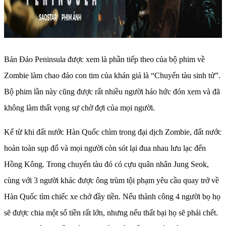
Bán Đảo Peninsula được xem là phần tiếp theo của bộ phim về
Zombie làm chao đảo con tim của khán giả là “Chuyến tàu sinh tử”.
Bộ phim lần này cũng được rất nhiều người háo hức đón xem và đã
không làm thất vọng sự chờ đợi của mọi người.
Kể từ khi đất nước Hàn Quốc chìm trong đại dịch Zombie, đất nước
hoàn toàn sụp đổ và mọi người còn sót lại đua nhau lưu lạc đến
Hồng Kông. Trong chuyến tàu đó có cựu quân nhân Jung Seok,
cùng với 3 người khác được ông trùm tội phạm yêu cầu quay trở về
Hàn Quốc tìm chiếc xe chở đầy tiền. Nếu thành công 4 người bọ họ
sẽ được chia một số tiền rất lớn, nhưng nếu thất bại họ sẽ phải chết.