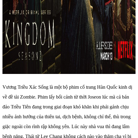
Vương Triều Xác Sống là một bộ phim cổ trang Hàn Quốc kinh dị
về đề tài Zombie. Phim lấy bối cảnh từ thời Joseon lúc mà cả bán
đảo Triều Tiên đang trong giai đoạn khó khăn khi phải gánh chịu
nhiều ảnh hưởng của thiên tai, dịch bệnh, không chỉ thế, thù trong
giặc ngoài còn rình rập không yên. Lúc này nhà vua thì đang lâm
bệnh nặng, Thái tử Lee Chang không cách nào vào thăm cha vì bị