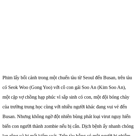
Phim lấy bối cảnh trong một chuến tàu từ Seoul đến Busan, trên tàu
có Seok Woo (Gong Yoo) với cô con gái Soo An (Kim Soo An),
một cặp vợ chồng hạp phúc vì sắp sinh có con, một đội bóng chày
của trường trung học cùng với nhiều người khác đang vui vẻ đến
Busan. Nhưng không ngờ đột nhiên bùng phát loại virut nguy hiển
biến con người thành zombie nếu bị cắn. Dịch bệnh ấy nhanh chóng
lan rộng và bị mất kiểm soát. Trên tàu bỗng có một người bị nhiễm