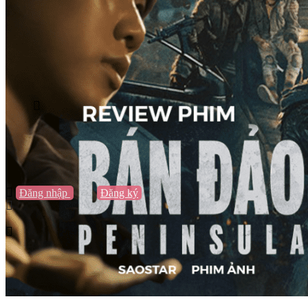
Vũng Tàu
Nha Trang
Đà Lạt
Cần Thơ
Quy Nhơn
Thừa Thiên Huế
Khác…
Blog
Sách / Truyện
Lifestyle
Giải trí
Thương hiệu
Tạo thương hiệu
Đăng nhập
hoặc
Đăng ký
Tạo thương hiệu