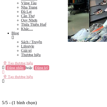
Vũng Tàu
Nha Trang
Đà Lạt
Cần Thơ
Quy Nhơn
Thừa Thiên Huế
Khác…
Blog
Sách / Truyện
Lifestyle
Giải trí
Thương hiệu
Tạo thương hiệu
Đăng nhập
hoặc
Đăng ký
Tạo thương hiệu
5/5 - (1 bình chọn)