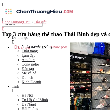
ChonThuongHieu
»
Bài viết
Top 3 cửa hàng thể thao Thái Bình đẹp và 
Danh mục
Nhà cửa/văn phòng
Th8
09
Share post
Bài viết
Thời trang
Làm đẹp
Ẩm thực
Công nghệ
Đào tạo
Mẹ và bé
Du lịch
Kinh Doanh
Tỉnh
Hà Nội
Tp Hồ Chí Minh
Đà Nẵng
Hải Phòng