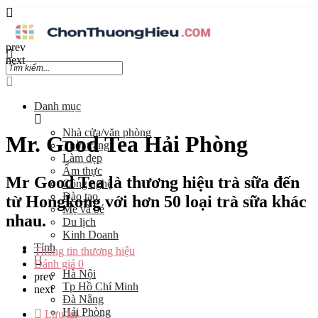
prev
next
Danh mục
Nhà cửa/văn phòng
Mr. Good Tea Hải Phòng
Thời trang
Làm đẹp
Ẩm thực
Mr Good Tea là thương hiệu trà sữa đến
Công nghệ
Đào tạo
từ Hongkong với hơn 50 loại trà sữa khác
Mẹ và bé
nhau.
Du lịch
Kinh Doanh
Tỉnh
Thông tin thương hiệu
Đánh giá
0
Hà Nội
prev
Tp Hồ Chí Minh
next
Đà Nẵng
Hải Phòng
Lưu lại