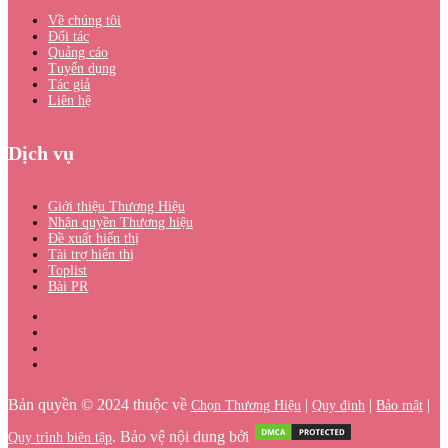
Về chúng tôi
Đối tác
Quảng cáo
Tuyển dụng
Tác giả
Liên hệ
Dịch vụ
Giới thiệu Thương Hiệu
Nhận quyền Thương hiệu
Đề xuất hiển thị
Tài trợ hiển thị
Toplist
Bài PR
Bản quyền © 2024 thuộc về
|
|
|
Chọn Thương Hiệu
Quy định
Bảo mật
. Bảo vệ nội dung bởi
Quy trình biên tập