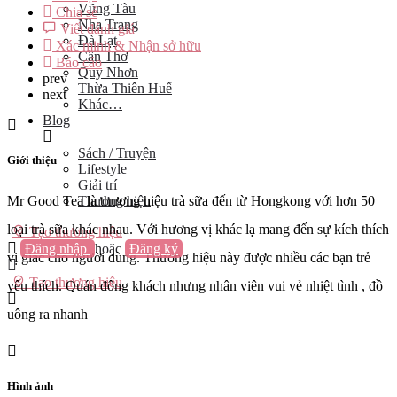
Vũng Tàu
Chia sẻ
Nha Trang
Viết đánh giá
Đà Lạt
Xác minh & Nhận sở hữu
Cần Thơ
Báo cáo
Quy Nhơn
prev
Thừa Thiên Huế
next
Khác…
Blog
Sách / Truyện
Giới thiệu
Lifestyle
Giải trí
Thương hiệu
Mr Good Tea là thương hiệu trà sữa đến từ Hongkong với hơn 50
loại trà sữa khác nhau. Với hương vị khác lạ mang đến sự kích thích
Tạo thương hiệu
Đăng nhập
hoặc
Đăng ký
vị giác cho người dùng. Thương hiệu này được nhiều các bạn trẻ
Tạo thương hiệu
yêu thích. Quán đông khách nhưng nhân viên vui vẻ nhiệt tình , đồ
uông ra nhanh
Hình ảnh