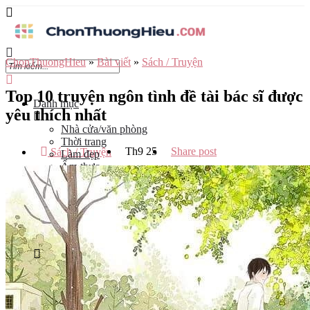
ChonThuongHieu
»
Bài viết
»
Sách / Truyện
Top 10 truyện ngôn tình đề tài bác sĩ được
Danh mục
yêu thích nhất
Nhà cửa/văn phòng
Thời trang
Th9
25
Share post
Sách / Truyện
Làm đẹp
Ẩm thực
Công nghệ
Đào tạo
Mẹ và bé
Du lịch
Kinh Doanh
Tỉnh
Hà Nội
Tp Hồ Chí Minh
Đà Nẵng
Hải Phòng