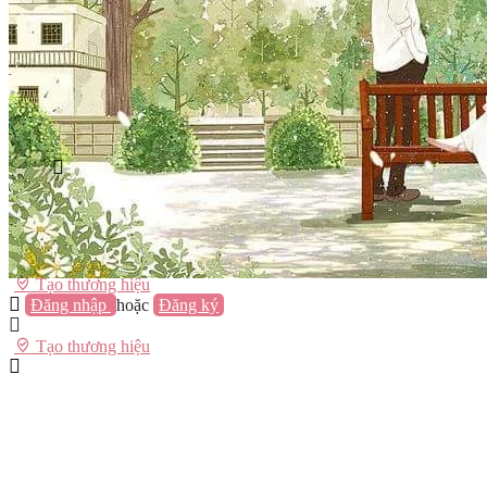
Vũng Tàu
Nha Trang
Đà Lạt
Cần Thơ
Quy Nhơn
Thừa Thiên Huế
Khác…
Blog
Sách / Truyện
Lifestyle
Giải trí
Thương hiệu
Tạo thương hiệu
Đăng nhập
hoặc
Đăng ký
Tạo thương hiệu