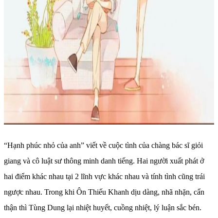
“Hạnh phúc nhỏ của anh” viết về cuộc tình của chàng bác sĩ giỏi
giang và cô luật sư thông minh danh tiếng. Hai người xuất phát ở
hai điểm khác nhau tại 2 lĩnh vực khác nhau và tính tình cũng trái
ngược nhau. Trong khi Ôn Thiếu Khanh dịu dàng, nhã nhặn, cẩn
thận thì Tùng Dung lại nhiệt huyết, cuồng nhiệt, lý luận sắc bén.