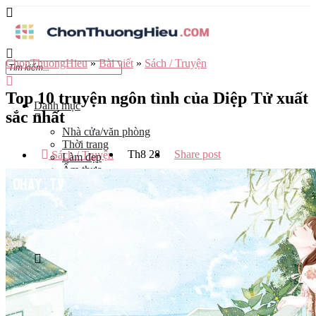
ChonThuongHieu
»
Bài viết
»
Sách / Truyện
Top 10 truyện ngôn tình của Diệp Tử xuất
Danh mục
sắc nhất
Nhà cửa/văn phòng
Thời trang
Th8
28
Share post
Sách / Truyện
Làm đẹp
Ẩm thực
Công nghệ
Đào tạo
Mẹ và bé
Du lịch
Kinh Doanh
Tỉnh
Hà Nội
Tp Hồ Chí Minh
Đà Nẵng
Hải Phòng