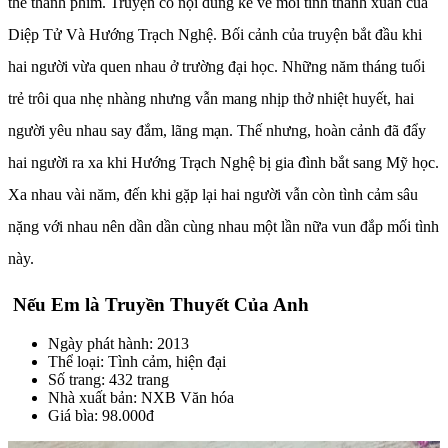
thể thành phim. Truyện có nội dung kể về mối tình thanh xuân của
Diệp Tử Và Hướng Trạch Nghệ. Bối cảnh của truyện bắt đầu khi
hai người vừa quen nhau ở trường đại học. Những năm tháng tuổi
trẻ trôi qua nhẹ nhàng nhưng vẫn mang nhịp thở nhiệt huyết, hai
người yêu nhau say đắm, lãng mạn. Thế nhưng, hoàn cảnh đã đẩy
hai người ra xa khi Hướng Trạch Nghệ bị gia đình bắt sang Mỹ học.
Xa nhau vài năm, đến khi gặp lại hai người vẫn còn tình cảm sâu
nặng với nhau nên dần dần cùng nhau một lần nữa vun đắp mối tình
này.
Nếu Em là Truyền Thuyết Của Anh
Ngày phát hành: 2013
Thể loại: Tình cảm, hiện đại
Số trang: 432 trang
Nhà xuất bản: NXB Văn hóa
Giá bìa: 98.000đ