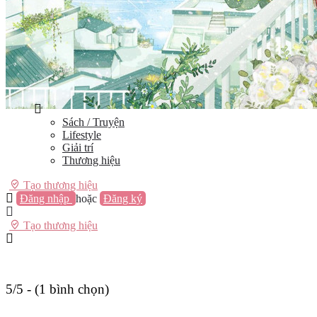
Vũng Tàu
Nha Trang
Đà Lạt
Cần Thơ
Quy Nhơn
Thừa Thiên Huế
Khác…
Blog
Sách / Truyện
Lifestyle
Giải trí
Thương hiệu
Tạo thương hiệu
Đăng nhập
hoặc
Đăng ký
Tạo thương hiệu
5/5 - (1 bình chọn)