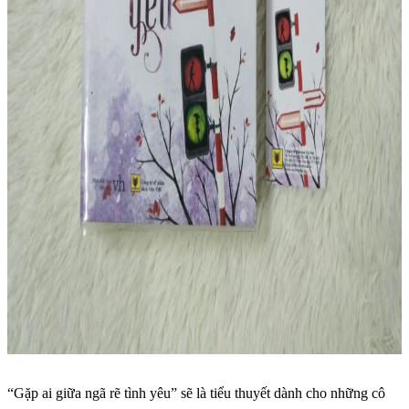
“Gặp ai giữa ngã rẽ tình yêu” sẽ là tiểu thuyết dành cho những cô