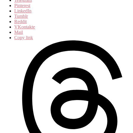
Telegram
Pinterest
LinkedIn
Tumblr
Reddit
VKontakte
Mail
Copy link