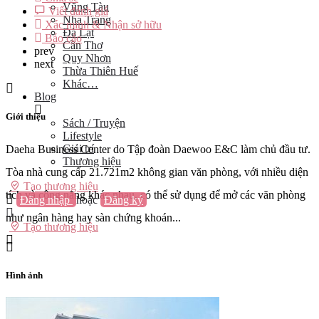
Vũng Tàu
Viết đánh giá
Nha Trang
Xác minh & Nhận sở hữu
Đà Lạt
Báo cáo
Cần Thơ
prev
Quy Nhơn
next
Thừa Thiên Huế
Khác…
Blog
Giới thiệu
Sách / Truyện
Lifestyle
Giải trí
Daeha Business Center do Tập đoàn Daewoo E&C làm chủ đầu tư.
Thương hiệu
Tòa nhà cung cấp 21.721m2 không gian văn phòng, với nhiều diện
Tạo thương hiệu
tích và công năng khác nhau, có thể sử dụng để mở các văn phòng
Đăng nhập
hoặc
Đăng ký
như ngân hàng hay sàn chứng khoán...
Tạo thương hiệu
Hình ảnh