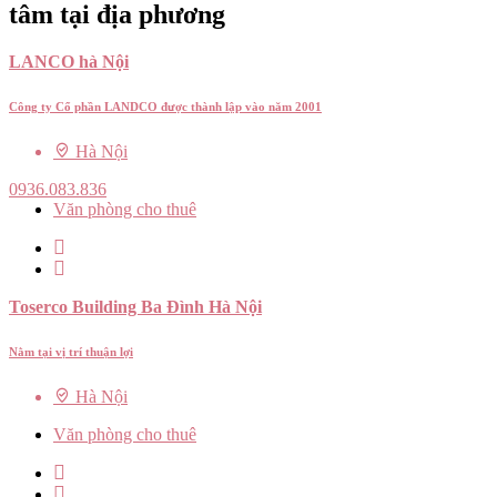
tâm tại địa phương
LANCO hà Nội
Công ty Cổ phần LANDCO được thành lập vào năm 2001
Hà Nội
0936.083.836
Văn phòng cho thuê
Toserco Building Ba Đình Hà Nội
Nằm tại vị trí thuận lợi
Hà Nội
Văn phòng cho thuê