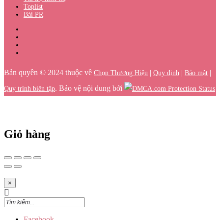
Toplist
Bài PR
Bản quyền © 2024 thuộc về
|
|
|
Chọn Thương Hiệu
Quy định
Bảo mật
. Bảo vệ nội dung bởi
Quy trình biên tập
Giỏ hàng
×
Facebook