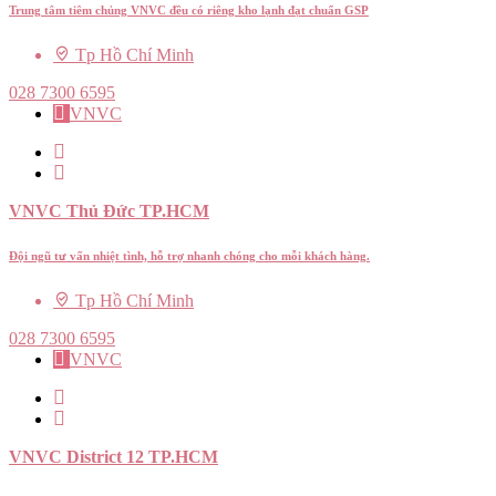
Trung tâm tiêm chủng VNVC đều có riêng kho lạnh đạt chuẩn GSP
Tp Hồ Chí Minh
028 7300 6595
VNVC
VNVC Thủ Đức TP.HCM
Đội ngũ tư vấn nhiệt tình, hỗ trợ nhanh chóng cho mỗi khách hàng.
Tp Hồ Chí Minh
028 7300 6595
VNVC
VNVC District 12 TP.HCM