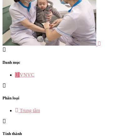
Danh mục
VNVC
Phân loại
Trung tâm
Tỉnh thành