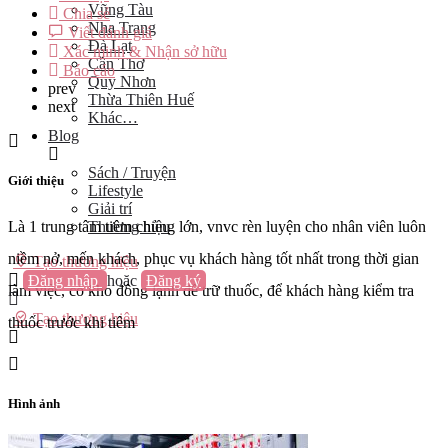
Vũng Tàu
Chia sẻ
Nha Trang
Viết đánh giá
Đà Lạt
Xác minh & Nhận sở hữu
Cần Thơ
Báo cáo
Quy Nhơn
prev
Thừa Thiên Huế
next
Khác…
Blog
Sách / Truyện
Giới thiệu
Lifestyle
Giải trí
Thương hiệu
Là 1 trung tâm tiêm chủng lớn, vnvc rèn luyện cho nhân viên luôn
niềm nở, mến khách, phục vụ khách hàng tốt nhất trong thời gian
Tạo thương hiệu
Đăng nhập
hoặc
Đăng ký
làm việc, có kho đông lạnh để trữ thuốc, để khách hàng kiểm tra
Tạo thương hiệu
thuốc trước khi tiêm
Hình ảnh