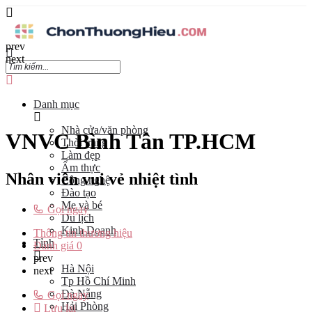
prev
next
Danh mục
Nhà cửa/văn phòng
VNVC Bình Tân TP.HCM
Thời trang
Làm đẹp
Ẩm thực
Nhân viên vui vẻ nhiệt tình
Công nghệ
Đào tạo
Mẹ và bé
Gọi ngay
Du lịch
Kinh Doanh
Thông tin thương hiệu
Tỉnh
Đánh giá
0
prev
Hà Nội
next
Tp Hồ Chí Minh
Đà Nẵng
Gọi ngay
Hải Phòng
Lưu lại