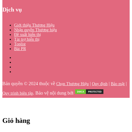
Dịch vụ
Giới thiệu Thương Hiệu
Nhận quyền Thương hiệu
Đề xuất hiển thị
Tài trợ hiển thị
Toplist
Bài PR
Bản quyền © 2024 thuộc về
|
|
|
Chọn Thương Hiệu
Quy định
Bảo mật
. Bảo vệ nội dung bởi
Quy trình biên tập
Giỏ hàng