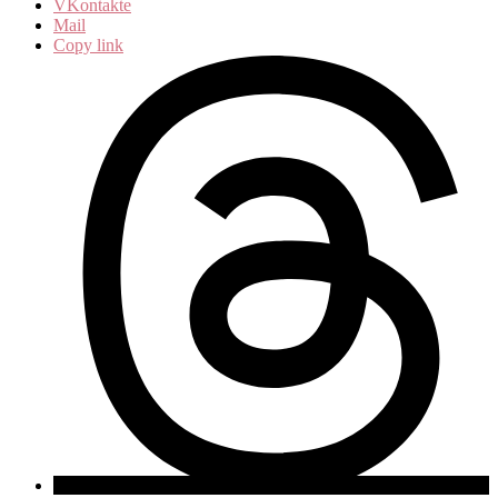
VKontakte
Mail
Copy link