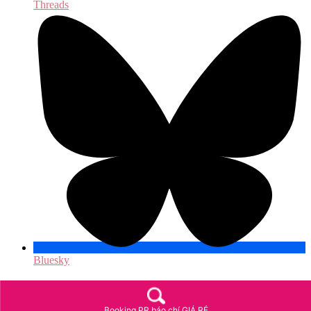
Threads
Bluesky
Booking PR báo chí GIÁ RẺ