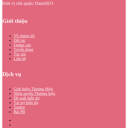
Đơn vị chủ quản: DanaSEO
Giới thiệu
Về chúng tôi
Đối tác
Quảng cáo
Tuyển dụng
Tác giả
Liên hệ
Dịch vụ
Giới thiệu Thương Hiệu
Nhận quyền Thương hiệu
Đề xuất hiển thị
Tài trợ hiển thị
Toplist
Bài PR