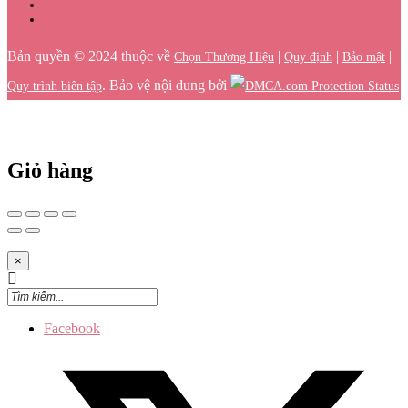
Bản quyền © 2024 thuộc về
|
|
|
Chọn Thương Hiệu
Quy định
Bảo mật
. Bảo vệ nội dung bởi
Quy trình biên tập
Giỏ hàng
×
Facebook