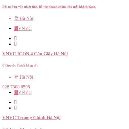
Đội ngũ tư vấn nhiệt tình, hỗ trợ nhanh chóng cho mỗi khách hàng.
Hà Nội
VNVC
VNVC ICON 4 Cầu Giấy Hà Nội
Chăm sóc khách hàng tốt
Hà Nội
028 7300 6595
VNVC
VNVC Truong Chinh Hà Nội