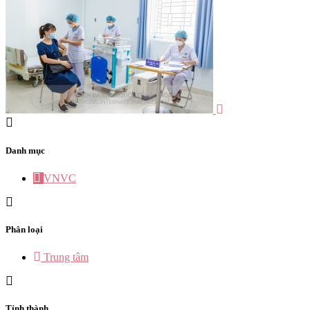
Danh mục
VNVC
Phân loại
Trung tâm
Tỉnh thành