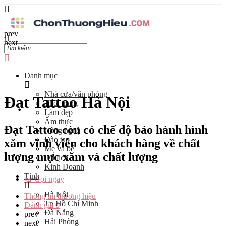
prev
next
Danh mục
Nhà cửa/văn phòng
Đạt Tattoo Hà Nội
Thời trang
Làm đẹp
Ẩm thực
Đạt Tattoo còn có chế độ bảo hành hình
Công nghệ
Đào tạo
xăm vĩnh viễn cho khách hàng về chất
Mẹ và bé
lượng mực xăm và chất lượng
Du lịch
Kinh Doanh
Tỉnh
Gọi ngay
Hà Nội
Thông tin thương hiệu
Tp Hồ Chí Minh
Đánh giá
0
Đà Nẵng
prev
Hải Phòng
next