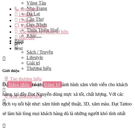
Vũng Tàu
Nha Trang
Gọi ngay
Đà Lạt
Lưu lại
Cần Thơ
Chia sẻ
Quy Nhơn
Viết đánh giá
Thừa Thiên Huế
Xác minh & Nhận sở hữu
Khác…
Báo cáo
Blog
prev
next
Sách / Truyện
Lifestyle
Giải trí
Thương hiệu
Giới thiệu
Tạo thương hiệu
Đăng nhập
hoặc
Đăng ký
Đạt Tattoo còn có chế độ bảo hành hình xăm vĩnh viễn cho khách
hàng, tại đây Đạt Nguyễn dùng mực xă tốt, chất lượng. Với các
Tạo thương hiệu
dịch vụ nổi bật như: xăm hình nghệ thuật, 3D, xăm màu. Đạt Tattoo
sẽ làm hài lòng mọi khách hàng dù là những người khó tính nhất