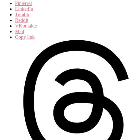
Pinterest
LinkedIn
Tumblr
Reddit
VKontakte
Mail
Copy link