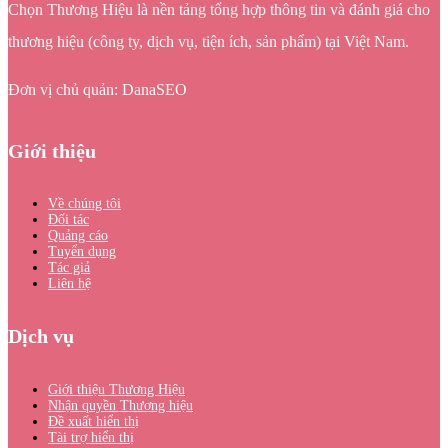
Chọn Thương Hiệu là nền tảng tổng hợp thông tin và đánh giá cho
thương hiệu (công ty, dịch vụ, tiện ích, sản phẩm) tại Việt Nam.
Đơn vị chủ quản: DanaSEO
Giới thiệu
Về chúng tôi
Đối tác
Quảng cáo
Tuyển dụng
Tác giả
Liên hệ
Dịch vụ
Giới thiệu Thương Hiệu
Nhận quyền Thương hiệu
Đề xuất hiển thị
Tài trợ hiển thị