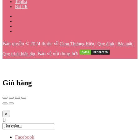
Toplist
Bài PR
Bản quyền © 2024 thuộc về
|
|
|
Chọn Thương Hiệu
Quy định
Bảo mật
. Bảo vệ nội dung bởi
Quy trình biên tập
Giỏ hàng
×
Facebook