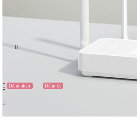
Vũng Tàu
Nha Trang
Đà Lạt
Cần Thơ
Quy Nhơn
Thừa Thiên Huế
Khác…
Blog
Sách / Truyện
Lifestyle
Giải trí
Thương hiệu
Tạo thương hiệu
Đăng nhập
hoặc
Đăng ký
Tạo thương hiệu