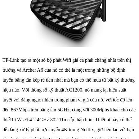
TP-Link tạo ra một số bộ phát Wifi giá cả phải chăng nhất trên thị
trường và Archer A6 của nó có thể là một trong những bộ định
tuyến băng tần kép rẻ tiền nhất mà bạn có thể mua từ bất kỳ thương
hiệu nào. Với thông số kỹ thuật AC1200, nó mang lại hiệu suất
tuyệt vời đáng ngạc nhiên trong phạm vi giá của nó, với tốc độ lên
đến 867Mbps trên băng tần 5GHz, cộng với 300Mpbs khác cho các
thiết bị Wi-Fi 4 2.4GHz 802.11n cấp thấp hơn. Thiết bị này có thể
dễ dàng xử lý phát trực tuyến 4K trong Netflix, giữ liên lạc với bạn