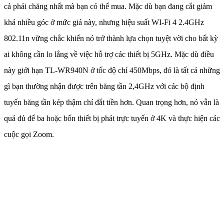
cả phải chăng nhất mà bạn có thể mua. Mặc dù bạn đang cắt giảm
khá nhiều góc ở mức giá này, nhưng hiệu suất WI-Fi 4 2.4GHz
802.11n vững chắc khiến nó trở thành lựa chọn tuyệt vời cho bất kỳ
ai không cần lo lắng về việc hỗ trợ các thiết bị 5GHz. Mặc dù điều
này giới hạn TL-WR940N ở tốc độ chỉ 450Mbps, đó là tất cả những
gì bạn thường nhận được trên băng tần 2,4GHz với các bộ định
tuyến băng tần kép thậm chí đắt tiền hơn. Quan trọng hơn, nó vẫn là
quá đủ để ba hoặc bốn thiết bị phát trực tuyến ở 4K và thực hiện các
cuộc gọi Zoom.