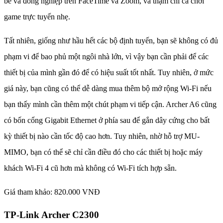
bè và đồng nghiệp trên FaceTime và Zoom, và thậm chí cả chơi
game trực tuyến nhẹ.
Tất nhiên, giống như hầu hết các bộ định tuyến, bạn sẽ không có đủ
phạm vi để bao phủ một ngôi nhà lớn, vì vậy bạn cần phải để các
thiết bị của mình gần đó để có hiệu suất tốt nhất. Tuy nhiên, ở mức
giá này, bạn cũng có thể dễ dàng mua thêm bộ mở rộng Wi-Fi nếu
bạn thấy mình cần thêm một chút phạm vi tiếp cận. Archer A6 cũng
có bốn cổng Gigabit Ethernet ở phía sau để gắn dây cứng cho bất
kỳ thiết bị nào cần tốc độ cao hơn. Tuy nhiên, nhờ hỗ trợ MU-
MIMO, bạn có thể sẽ chỉ cần điều đó cho các thiết bị hoặc máy
khách Wi-Fi 4 cũ hơn mà không có Wi-Fi tích hợp sẵn.
Giá tham khảo: 820.000 VNĐ
TP-Link Archer C2300