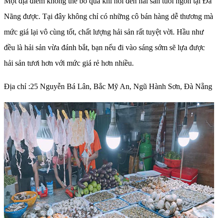
Một địa điểm không thể bỏ qua khi nói đến hải sản tuoi ngon tại Đà
Nãng được. Tại đây không chỉ có những cô bán hàng dễ thương mà
mức giá lại vô cùng tốt, chất lượng hải sản rất tuyệt vời. Hầu như
đều là hải sản vừa đánh bắt, bạn nếu đi vào sáng sớm sẽ lựa được
hải sản tươi hơn với mức giá rẻ hơn nhiều.
Địa chỉ :25 Nguyễn Bá Lân, Bắc Mỹ An, Ngũ Hành Sơn, Đà Nẵng