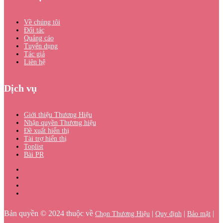
Về chúng tôi
Đối tác
Quảng cáo
Tuyển dụng
Tác giả
Liên hệ
Dịch vụ
Giới thiệu Thương Hiệu
Nhận quyền Thương hiệu
Đề xuất hiển thị
Tài trợ hiển thị
Toplist
Bài PR
Bản quyền © 2024 thuộc về
|
|
|
Chọn Thương Hiệu
Quy định
Bảo mật