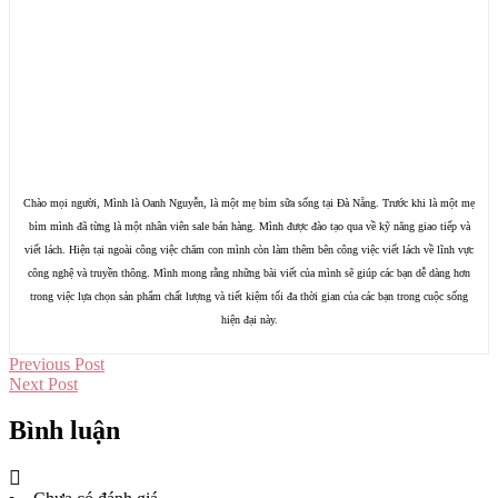
Chào mọi người, Mình là Oanh Nguyễn, là một mẹ bỉm sữa sống tại Đà Nẵng. Trước khi là một mẹ
bỉm mình đã từng là một nhân viên sale bán hàng. Mình được đào tạo qua về kỹ năng giao tiếp và
viết lách. Hiện tại ngoài công việc chăm con mình còn làm thêm bên công việc viết lách về lĩnh vực
công nghệ và truyền thông. Mình mong rằng những bài viết của mình sẽ giúp các bạn dễ dàng hơn
trong việc lựa chọn sản phẩm chất lượng và tiết kiệm tối đa thời gian của các bạn trong cuộc sống
hiện đại này.
Previous Post
Next Post
Bình luận