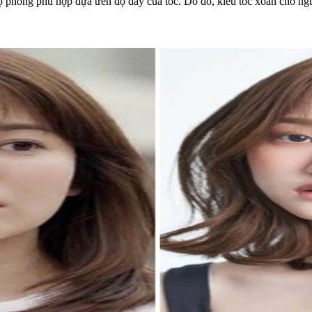
ộ phồng phù hợp dựa trên độ dày của tóc. Do đó, kiểu tóc xoăn cho ng