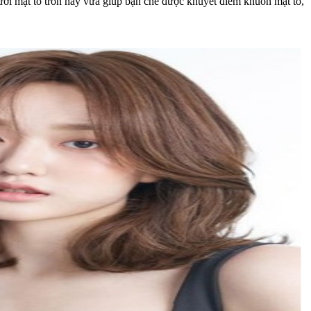
ười mặt to tròn này vừa giúp bạn che được khuyết điểm khuôn mặt to,