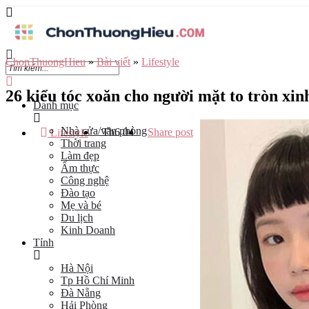
ChonThuongHieu
»
Bài viết
»
Lifestyle
26 kiểu tóc xoăn cho người mặt to tròn xin
Danh mục
Nhà cửa/văn phòng
Th6
04
Share post
Lifestyle
Thời trang
Làm đẹp
Ẩm thực
Công nghệ
Đào tạo
Mẹ và bé
Du lịch
Kinh Doanh
Tỉnh
Hà Nội
Tp Hồ Chí Minh
Đà Nẵng
Hải Phòng