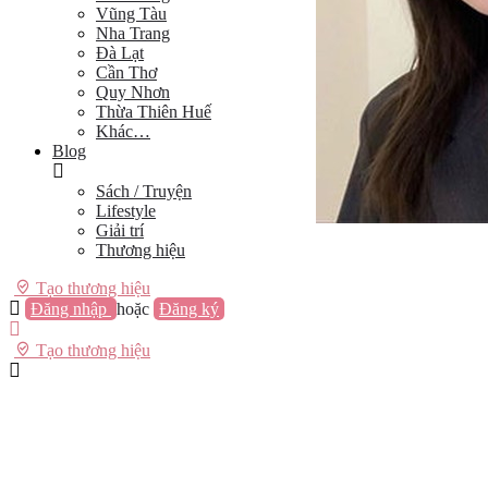
Vũng Tàu
Nha Trang
Đà Lạt
Cần Thơ
Quy Nhơn
Thừa Thiên Huế
Khác…
Blog
Sách / Truyện
Lifestyle
Giải trí
Thương hiệu
Tạo thương hiệu
Đăng nhập
hoặc
Đăng ký
Tạo thương hiệu