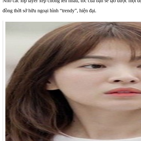
Nhờ các lớp layer xếp chồng lên nhau, tóc của bạn sẽ tạo được một đ
đồng thời sở hữu ngoại hình “trendy”, hiện đại.